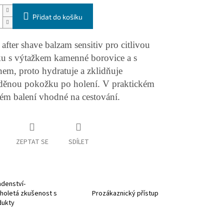
Přidat do košíku
fter shave balzam sensitiv pro citlivou
u s výtažkem kamenné
borovice a s
nem, proto hydratuje a zklidňuje
děnou pokožku po holení.
V praktickém
vém balení vhodné na cestování.
ZEPTAT SE
SDÍLET
denství-
holetá zkušenost s
Prozákaznický přístup
dukty