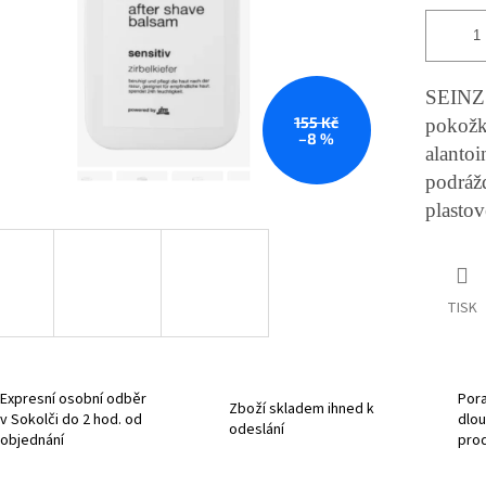
SEINZ a
155 Kč
pokožk
–8 %
alantoi
podráž
plasto
TISK
Expresní osobní odběr
Pora
Zboží skladem ihned k
v Sokolči do 2 hod. od
dlou
odeslání
objednání
pro