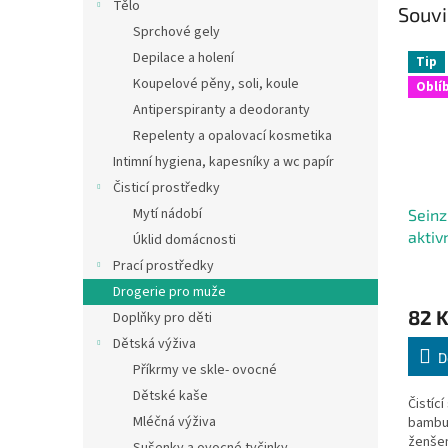
Tělo
Souvi
Sprchové gely
Depilace a holení
Tip
Koupelové pěny, soli, koule
Oblí
Antiperspiranty a deodoranty
Repelenty a opalovací kosmetika
Intimní hygiena, kapesníky a wc papír
Čisticí prostředky
Mytí nádobí
Seinz
aktiv
Úklid domácnosti
ženš
Prací prostředky
Drogerie pro muže
82 
Doplňky pro děti
Dětská výživa
D
Příkrmy ve skle- ovocné
Dětské kaše
Čistíc
Mléčná výživa
bambus
ženšen