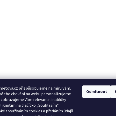
metova.cz přizpůsobujeme na míru Vám.
Odmítnout
Vašeho chování na webu personalizujeme
a zobrazujeme Vám relevantní nabídky
Kliknutím na tlačítko „Souhlasím“
aké s využíváním cookies a předáním údajů