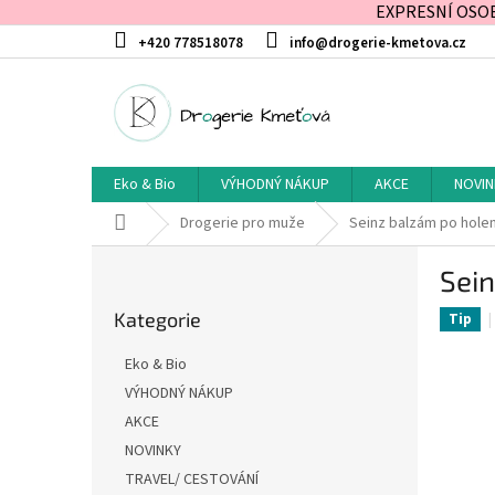
EXPRESNÍ OSOBN
Přejít
+420 778518078
info@drogerie-kmetova.cz
na
obsah
Eko & Bio
VÝHODNÝ NÁKUP
AKCE
NOVIN
Domů
Drogerie pro muže
Seinz balzám po holení
P
Sein
o
Přeskočit
s
Kategorie
kategorie
Tip
t
r
Eko & Bio
a
VÝHODNÝ NÁKUP
n
AKCE
n
í
NOVINKY
p
TRAVEL/ CESTOVÁNÍ