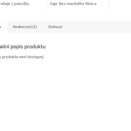
raňuje z pokožky
čaje. Bez mastného filmu a
tečný maz. Bez
pocitu lepkavosti. Pokožka je
lastů. Vegan.
hydratovaná a zklidněná
s
Hodnocení (1)
Diskuze
ailní popis produktu
s produktu není dostupný