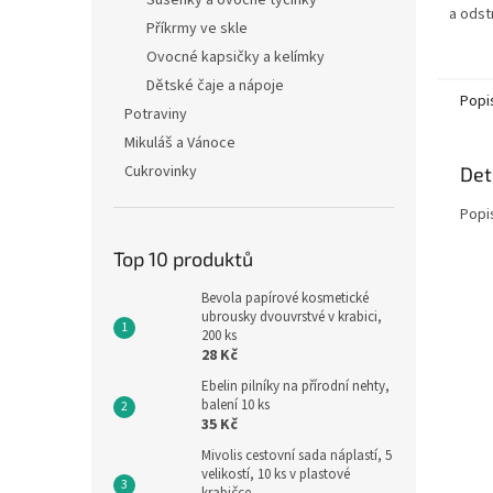
Sušenky a ovocné tyčinky
a odst
Příkrmy ve skle
přeby
mikrop
Ovocné kapsičky a kelímky
Dětské čaje a nápoje
Popi
Potraviny
Mikuláš a Vánoce
Cukrovinky
Det
Popi
Top 10 produktů
Bevola papírové kosmetické
ubrousky dvouvrstvé v krabici,
200 ks
28 Kč
Ebelin pilníky na přírodní nehty,
balení 10 ks
35 Kč
Mivolis cestovní sada náplastí, 5
velikostí, 10 ks v plastové