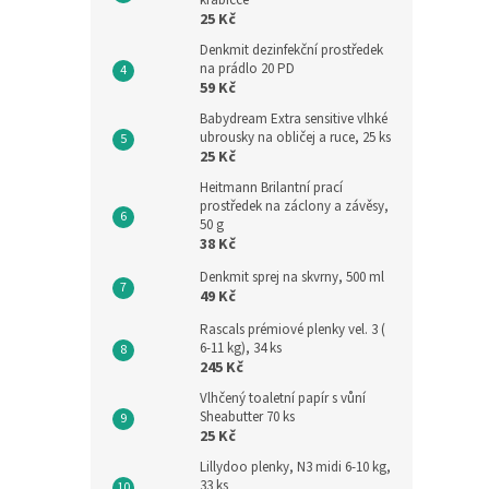
krabičce
25 Kč
Denkmit dezinfekční prostředek
na prádlo 20 PD
59 Kč
Babydream Extra sensitive vlhké
ubrousky na obličej a ruce, 25 ks
25 Kč
Heitmann Brilantní prací
prostředek na záclony a závěsy,
50 g
38 Kč
Denkmit sprej na skvrny, 500 ml
49 Kč
Rascals prémiové plenky vel. 3 (
6-11 kg), 34 ks
245 Kč
Vlhčený toaletní papír s vůní
Sheabutter 70 ks
25 Kč
Lillydoo plenky, N3 midi 6-10 kg,
33 ks