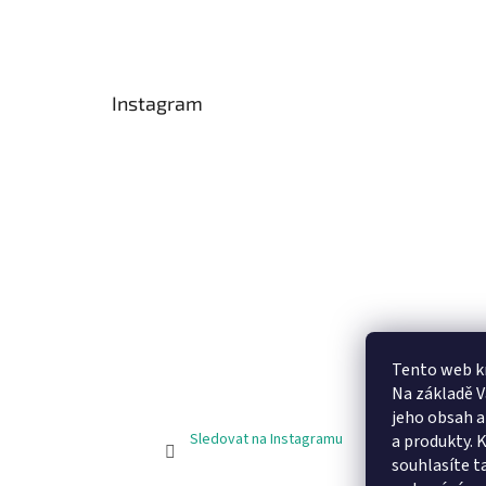
Instagram
Tento web k
Na základě 
jeho obsah 
Sledovat na Instagramu
a produkty. 
souhlasíte t