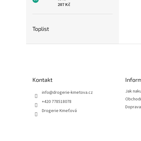
207 Kč
Toplist
Z
á
p
a
t
Kontakt
Infor
í
Jak nak
info
@
drogerie-kmetova.cz
Obchodn
+420 778518078
Doprava
Drogerie Kmeťová