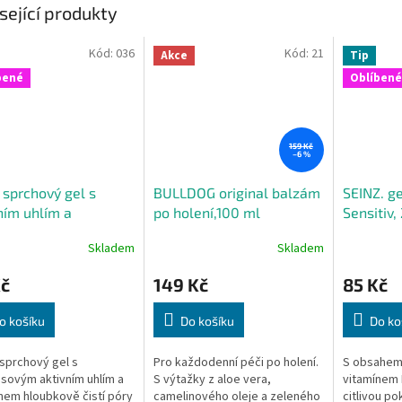
sející produkty
Kód:
036
Kód:
21
Akce
Tip
bené
Oblíbené
159 Kč
–6 %
 sprchový gel s
BULLDOG original balzám
SEINZ. ge
ním uhlím a
po holení,100 ml
Sensitiv,
enem, 300 ml
Skladem
Skladem
Kč
149 Kč
85 Kč
o košíku
Do košíku
Do ko
í sprchový gel s
Pro každodenní péči po holení.
S obsahem
ovým aktivním uhlím a
S výtažky z aloe vera,
vitamínem 
em hloubkově čistí póry
camelinového oleje a zeleného
citlivou p