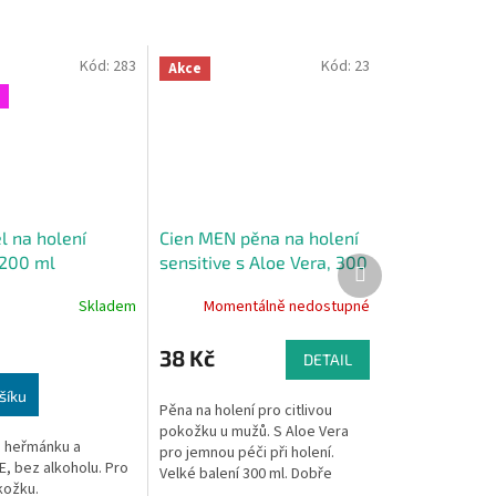
Kód:
283
Kód:
23
Akce
l na holení
Cien MEN pěna na holení
 200 ml
sensitive s Aloe Vera, 300
Další
produkt
ml
Skladem
Momentálně nedostupné
38 Kč
DETAIL
šíku
Pěna na holení pro citlivou
pokožku u mužů. S Aloe Vera
 heřmánku a
pro jemnou péči při holení.
E, bez alkoholu. Pro
Velké balení 300 ml. Dobře
okožku.
hodnocený produkt zákazníky.