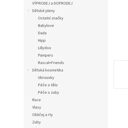
a
VÝPRODEJ a DOPRODEJ
n
Dětské pleny
e
Ostatní značky
l
Babylove
Dada
Hipp
Lillydoo
Pampers
Rascal+Friends
Dětská kosmetika
Ubrousky
Péče o tělo
Péče o zuby
Ruce
Vlasy
Obličej a rty
Zuby