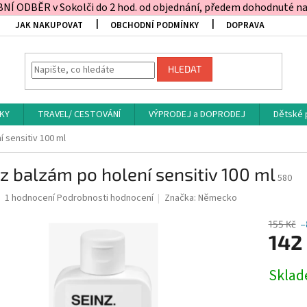
Í ODBĚR v Sokolči do 2 hod. od objednání, předem dohodnuté na t
JAK NAKUPOVAT
OBCHODNÍ PODMÍNKY
DOPRAVA
HLEDAT
KY
TRAVEL/ CESTOVÁNÍ
VÝPRODEJ a DOPRODEJ
Dětské 
 sensitiv 100 ml
z balzám po holení sensitiv 100 ml
580
Průměrné
1 hodnocení
Podrobnosti hodnocení
Značka:
Německo
hodnocení
produktu
155 Kč
–
je
142
5,0
z
Měrná
Skla
5
cena:
hvězdiček.