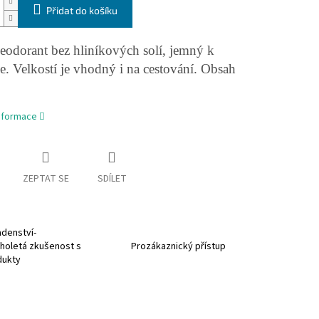
Přidat do košíku
eodorant bez hliníkových solí, jemný k
. Velkostí je vhodný i na cestování. Obsah
informace
ZEPTAT SE
SDÍLET
denství-
holetá zkušenost s
Prozákaznický přístup
dukty