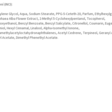
ní (INCI):
ylene Glycol, Aqua, Sodium Stearate, PPG-5-Ceteth-20, Parfum, Ethylhexylg
haea Alba Flower Extract, 2-Methyl 5-Cyclohexylpentanol, Tocopherol,
oxyethanol, Benzyl Benzoate, Benzyl Salicylate, Citronellol, Coumarin, Euge
iol, Hexyl Cinnamal, Linalool, Alpha-Isomethyl Ionone,
amethylacetyloctahydronaphthalenes, Acetyl Cedrene, Terpineol, Geranyl 
yl Acetate, Dimethyl Phenethyl Acetate.