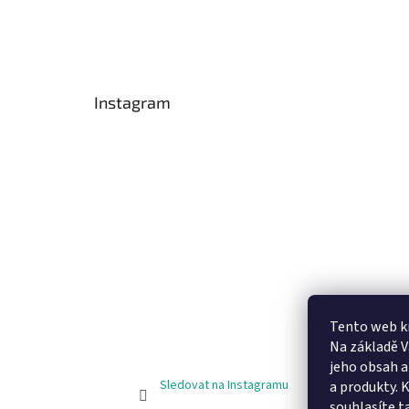
Instagram
Tento web k
Na základě 
jeho obsah 
Sledovat na Instagramu
a produkty. 
souhlasíte t