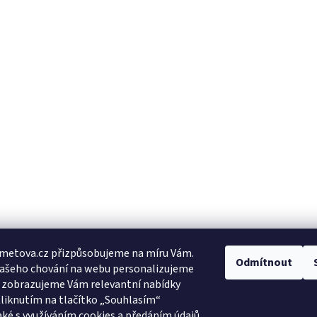
metova.cz přizpůsobujeme na míru Vám.
Odmítnout
Vašeho chování na webu personalizujeme
a zobrazujeme Vám relevantní nabídky
Kliknutím na tlačítko „Souhlasím“
aké s využíváním cookies a předáním údajů