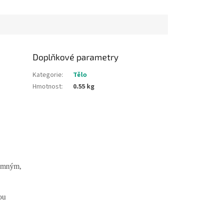
Doplňkové parametry
Kategorie
:
Tělo
Hmotnost
:
0.55 kg
jemným,
ou