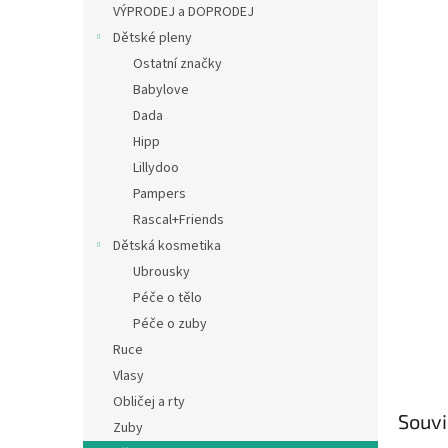
a
VÝPRODEJ a DOPRODEJ
n
Dětské pleny
e
Ostatní značky
l
Babylove
Dada
Hipp
Lillydoo
Pampers
Rascal+Friends
Dětská kosmetika
Ubrousky
Péče o tělo
Péče o zuby
Ruce
Vlasy
Obličej a rty
Souvi
Zuby