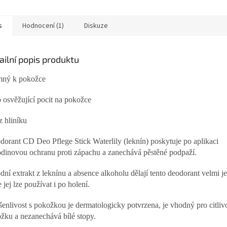
s
Hodnocení (1)
Diskuze
ailní popis produktu
mný k pokožce
o osvěžující pocit na pokožce
z hliníku
orant CD Deo Pflege Stick Waterlily (leknín) poskytuje po aplikaci
dinovou ochranu proti zápachu a zanechává pěstěné podpaží.
odní extrakt z leknínu a absence alkoholu dělají tento deodorant velmi 
 jej lze používat i po holení.
enlivost s pokožkou je dermatologicky potvrzena, je vhodný pro citliv
žku a nezanechává bílé stopy.