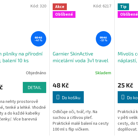
Kód:
320
Kód:
6217
Akce
Tip
Oblíbené
Oblíbené
60 Kč
99 Kč
–41 %
–51 %
n pilníky na přírodní
Garnier SkinActive
Mivolis 
, balení 10 ks
micelární voda 3v1 travel
náplastí, 
100 ml
v plastov
Objednáno
Skladem
48 Kč
25 Kč
č
DETAIL
Do košíku
Do ko
y na nehty prostorově
é, tenké a lehké. Vhodné
Odličuje oči, tvář, rty. Na
Praktická k
ty a do každé kabelky
suchou a citlivou pleť.
v pěti veli
enky/. Více barevná
Praktické malé balení na cesty
cesty, do t
ení. Balení obsahuje 10
100 ml s flip vičkem.
doplňovat.
jné barvy. Barvu nelze