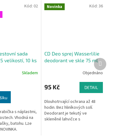
Kód:
02
Kód:
36
Novinka
cestovní sada
CD Deo sprej Wasserlilie
5 velikostí, 10 ks
deodorant ve skle 75 ml
Další
produkt
é krabičce
Skladem
Objednáno
95 Kč
DETAIL
šíku
Dlouhotrvající ochrana až 48
hodin. Bez hliníkových solí.
rabička s náplastmi,
Deodorant je tekutý ve
kostech. Vhodná na
skleněné lahvičce s
ašky, batohu. Lze
rozprašovačem. Obsah 75 ml
 NOVINKA.