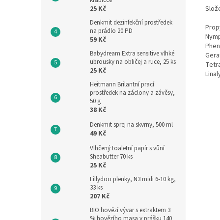
krabičce
25 Kč
Slože
Denkmit dezinfekční prostředek
Prop
na prádlo 20 PD
Nymp
59 Kč
Phen
Babydream Extra sensitive vlhké
Geran
ubrousky na obličej a ruce, 25 ks
Tetr
25 Kč
Linal
Heitmann Brilantní prací
prostředek na záclony a závěsy,
50 g
38 Kč
Denkmit sprej na skvrny, 500 ml
49 Kč
Vlhčený toaletní papír s vůní
Sheabutter 70 ks
25 Kč
Lillydoo plenky, N3 midi 6-10 kg,
33 ks
207 Kč
BIO hovězí vývar s extraktem 3
% hovězího masa v prášku 140