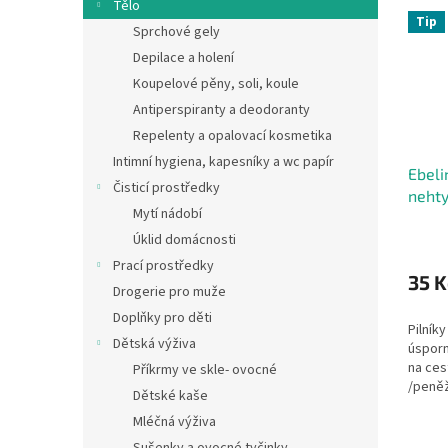
Tělo
Tip
Sprchové gely
Depilace a holení
Koupelové pěny, soli, koule
Antiperspiranty a deodoranty
Repelenty a opalovací kosmetika
Intimní hygiena, kapesníky a wc papír
Ebeli
Čisticí prostředky
nehty
Mytí nádobí
Úklid domácnosti
Prací prostředky
35 K
Drogerie pro muže
Doplňky pro děti
Pilník
Dětská výživa
úsporn
na ces
Příkrmy ve skle- ovocné
/peněž
Dětské kaše
proved
Mléčná výživa
ks ste
zvolit.