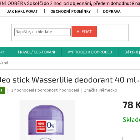
Í ODBĚR v Sokolči do 2 hod. od objednání, předem dohodnuté na t
JAK NAKUPOVAT
OBCHODNÍ PODMÍNKY
DOPRAVA
HLEDAT
KY
TRAVEL/ CESTOVÁNÍ
VÝPRODEJ a DOPRODEJ
Dětské 
40 ml
eo stick Wasserlilie deodorant 40 ml
4
Průměrné
1 hodnocení
Podrobnosti hodnocení
Značka:
Německo
ka
hodnocení
produktu
78 
je
5,0
Měrná
Skla
z
cena:
5
hvězdiček.