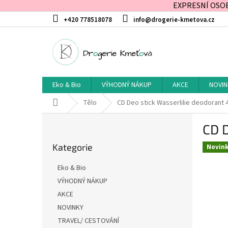
EXPRESNÍ OSOBN
Přejít
+420 778518078
info@drogerie-kmetova.cz
na
obsah
Eko & Bio
VÝHODNÝ NÁKUP
AKCE
NOVIN
Domů
Tělo
CD Deo stick Wasserlilie deodorant 
P
CD D
o
Přeskočit
s
Kategorie
kategorie
Novin
t
r
Eko & Bio
a
VÝHODNÝ NÁKUP
n
AKCE
n
í
NOVINKY
p
TRAVEL/ CESTOVÁNÍ