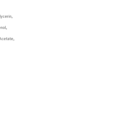
lycerin,
nol,
Acetate,