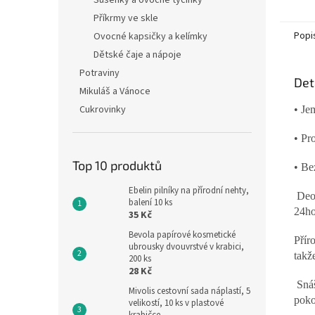
Sušenky a ovocné tyčinky
Příkrmy ve skle
Popi
Ovocné kapsičky a kelímky
Dětské čaje a nápoje
Potraviny
Det
Mikuláš a Vánoce
Cukrovinky
• Je
• Pr
Top 10 produktů
• Be
Ebelin pilníky na přírodní nehty,
Deod
balení 10 ks
24ho
35 Kč
Bevola papírové kosmetické
Přír
ubrousky dvouvrstvé v krabici,
takže
200 ks
28 Kč
Snáš
Mivolis cestovní sada náplastí, 5
poko
velikostí, 10 ks v plastové