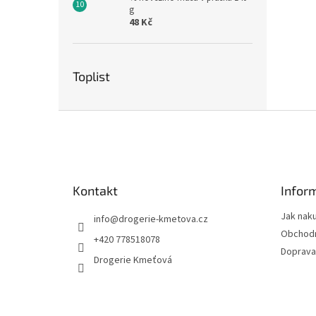
g
48 Kč
Toplist
Z
á
p
a
t
Kontakt
Infor
í
Jak nak
info
@
drogerie-kmetova.cz
Obchodn
+420 778518078
Doprava
Drogerie Kmeťová