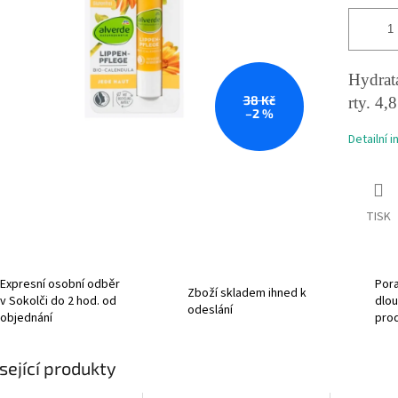
Hydrata
38 Kč
rty. 4,8
–2 %
Detailní 
TISK
Expresní osobní odběr
Pora
Zboží skladem ihned k
v Sokolči do 2 hod. od
dlou
odeslání
objednání
pro
sející produkty