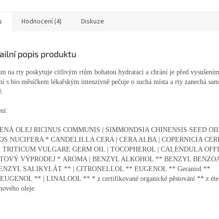
s
Hodnocení (4)
Diskuze
ailní popis produktu
m na rty poskytuje citlivým rtům bohatou hydrataci a chrání je před vysušení
ní s bio měsíčkem lékařským intenzivně pečuje o suchá místa a rty zanechá sa
é.
ní:
ENÁ OLEJ RICINUS COMMUNIS | SIMMONDSIA CHINENSIS SEED OIL
OS NUCIFERA * CANDELILLA CERA | CERA ALBA | COPERNICIA CER
 TRITICUM VULGARE GERM OIL | TOCOPHEROL | CALENDULA OFF
TOVÝ VÝPRODEJ * AROMA | BENZYL ALKOHOL ** BENZYL BENZO
ENZYL SALIKYLÁT ** | CITRONELLOL ** EUGENOL ** Geraniol **
OEUGENOL ** | LINALOOL ** * z certifikované organické pěstování ** z éte
nového oleje