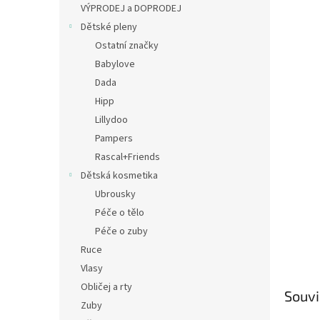
a
VÝPRODEJ a DOPRODEJ
n
Dětské pleny
e
Ostatní značky
l
Babylove
Dada
Hipp
Lillydoo
Pampers
Rascal+Friends
Dětská kosmetika
Ubrousky
Péče o tělo
Péče o zuby
Ruce
Vlasy
Obličej a rty
Souvi
Zuby