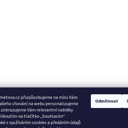
metova.cz přizpůsobujeme na míru Vám.
Odmítnout
Vašeho chování na webu personalizujeme
a zobrazujeme Vám relevantní nabídky
Kliknutím na tlačítko „Souhlasím“
aké s využíváním cookies a předáním údajů