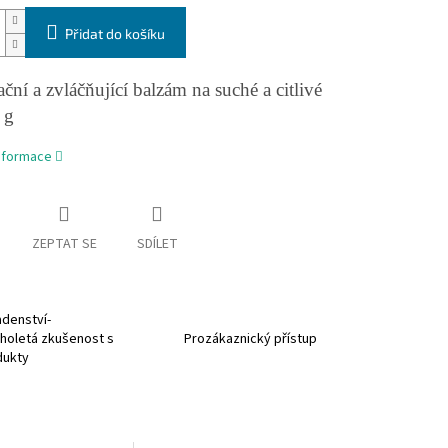
Přidat do košíku
ční a zvláčňující balzám na suché a citlivé
 g
informace
ZEPTAT SE
SDÍLET
denství-
holetá zkušenost s
Prozákaznický přístup
dukty