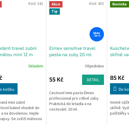
Kód:
341
Kód:
455
Akce
Novinka
Tip
69 Kč
–20 %
dent travel zubní
Elmex sensitive travel
Kuschelw
 mátou mini 12 m
pasta na zuby 20 ml
skříně va
Skladem
Objednáno
č
85 Kč
55 Kč
DETAIL
o košíku
Do ko
Cestovní mini pasta Elmex
professional pro citlivé zuby.
aná mini zubní
Vonné sáčk
Praktická do letadla a na
stovní balení vhodné do
skříně. Vydr
cestování. 20 ml.
a a na dovolenou. Vejde
polštářky v
kapsy. Se svěží mátovou
í.