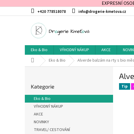
EXPRESNÍ OSOBN
Přejít
+420 778518078
info@drogerie-kmetova.cz
na
obsah
Eko & Bio
VÝHODNÝ NÁKUP
AKCE
NOVIN
Domů
Eko & Bio
Alverde balzám na rty s bio m
P
Alve
o
Přeskočit
s
Kategorie
kategorie
Tip
t
r
Eko & Bio
a
VÝHODNÝ NÁKUP
n
AKCE
n
í
NOVINKY
p
TRAVEL/ CESTOVÁNÍ