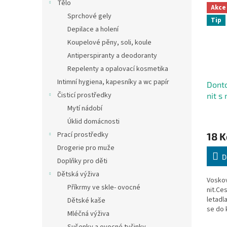
Tělo
Akce
Sprchové gely
Tip
Depilace a holení
Koupelové pěny, soli, koule
Antiperspiranty a deodoranty
Repelenty a opalovací kosmetika
Intimní hygiena, kapesníky a wc papír
Donto
Čisticí prostředky
nit s
Mytí nádobí
Úklid domácnosti
Prací prostředky
18 K
Drogerie pro muže
D
Doplňky pro děti
Dětská výživa
Voskov
Příkrmy ve skle- ovocné
nit.Ce
letadl
Dětské kaše
se do 
Mléčná výživa
příchut