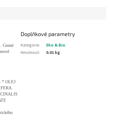
zanechává dlouhotrvající svěží
dech i hedvábně jemný...
Doplňkové parametry
Kategorie
:
Eko & Bio
m. Cenné
metově
Hmotnost
:
0.01 kg
 * OLEJ
IFERA
ICINALIS
ATE
rického