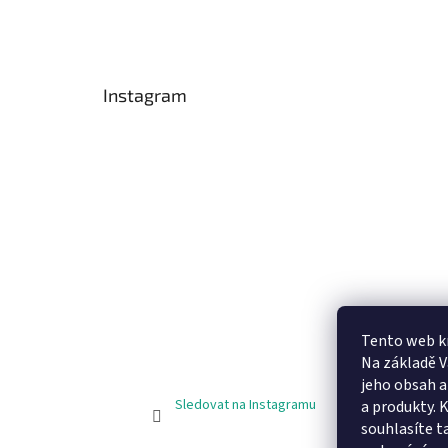
Instagram
Tento web k
Na základě 
jeho obsah 
Sledovat na Instagramu
a produkty. 
souhlasíte t