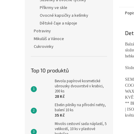
Sušenky a ovocné tyčinky
Příkrmy ve skle
Popi
Ovocné kapsičky a kelímky
Dětské čaje a nápoje
Potraviny
Det
Mikuláš a Vánoce
Balzá
Cukrovinky
slože
hebk
Slože
Top 10 produktů
SEM
Bevola papírové kosmetické
COC
ubrousky dvouvrstvé v krabici,
200 ks
WAX
28 Kč
KVĚ
** B
Ebelin pilníky na přírodní nehty,
| IS
balení 10 ks
35 Kč
květi
Mivolis cestovní sada náplastí, 5
velikostí, 10 ks v plastové