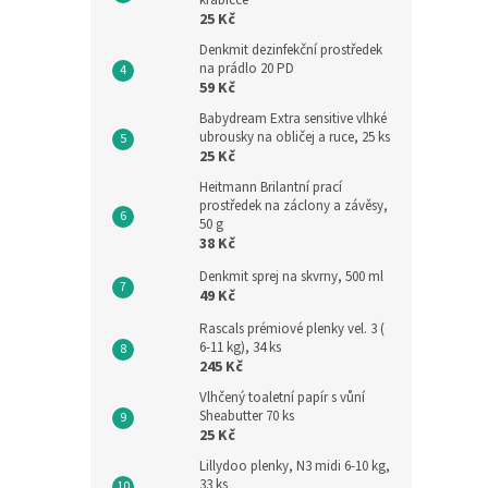
krabičce
25 Kč
Denkmit dezinfekční prostředek
na prádlo 20 PD
59 Kč
Babydream Extra sensitive vlhké
ubrousky na obličej a ruce, 25 ks
25 Kč
Heitmann Brilantní prací
prostředek na záclony a závěsy,
50 g
38 Kč
Denkmit sprej na skvrny, 500 ml
49 Kč
Rascals prémiové plenky vel. 3 (
6-11 kg), 34 ks
245 Kč
Vlhčený toaletní papír s vůní
Sheabutter 70 ks
25 Kč
Lillydoo plenky, N3 midi 6-10 kg,
33 ks