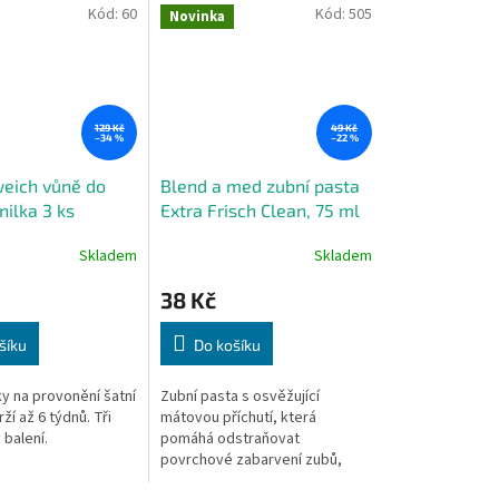
Kód:
60
Kód:
505
Novinka
129 Kč
49 Kč
–34 %
–22 %
eich vůně do
Blend a med zubní pasta
nilka 3 ks
Extra Frisch Clean, 75 ml
Skladem
Skladem
38 Kč
šíku
Do košíku
y na provonění šatní
Zubní pasta s osvěžující
ží až 6 týdnů. Tři
mátovou příchutí, která
 balení.
pomáhá odstraňovat
povrchové zabarvení zubů,
posiluje zubní sklovinu a