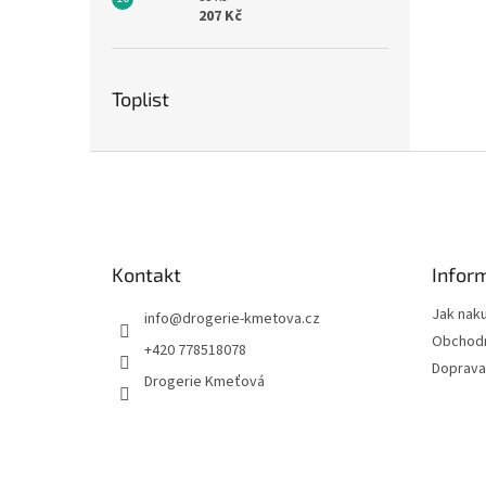
207 Kč
Toplist
Z
á
p
a
t
Kontakt
Infor
í
Jak nak
info
@
drogerie-kmetova.cz
Obchodn
+420 778518078
Doprava
Drogerie Kmeťová