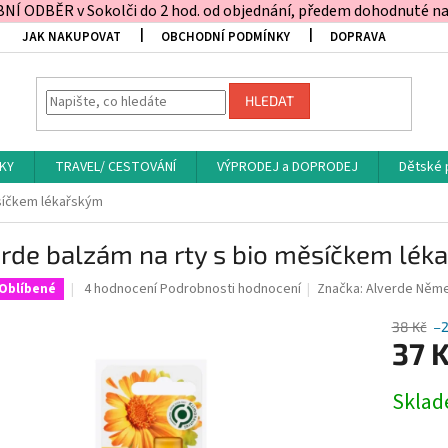
Í ODBĚR v Sokolči do 2 hod. od objednání, předem dohodnuté na t
JAK NAKUPOVAT
OBCHODNÍ PODMÍNKY
DOPRAVA
HLEDAT
KY
TRAVEL/ CESTOVÁNÍ
VÝPRODEJ a DOPRODEJ
Dětské 
ěsíčkem lékařským
rde balzám na rty s bio měsíčkem lék
Průměrné
4 hodnocení
Podrobnosti hodnocení
Značka:
Alverde Něm
Oblíbené
hodnocení
produktu
38 Kč
–
je
37 
5,0
z
Měrná
Skla
5
cena:
hvězdiček.