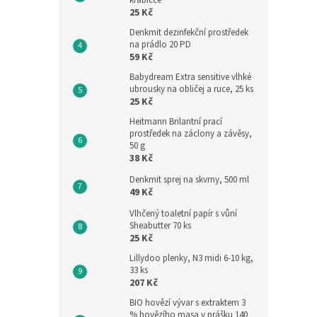
krabičce
25 Kč
Denkmit dezinfekční prostředek
na prádlo 20 PD
59 Kč
Babydream Extra sensitive vlhké
ubrousky na obličej a ruce, 25 ks
25 Kč
Heitmann Brilantní prací
prostředek na záclony a závěsy,
50 g
38 Kč
Denkmit sprej na skvrny, 500 ml
49 Kč
Vlhčený toaletní papír s vůní
Sheabutter 70 ks
25 Kč
Lillydoo plenky, N3 midi 6-10 kg,
33 ks
207 Kč
BIO hovězí vývar s extraktem 3
% hovězího masa v prášku 140