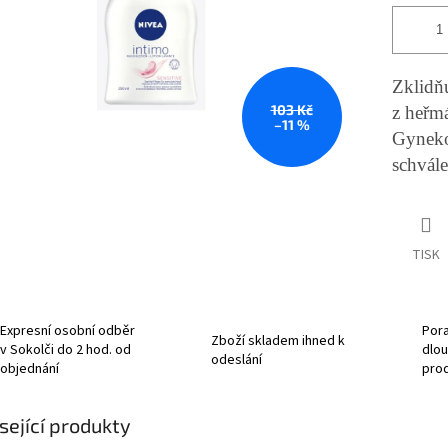
Zklidňu
103 Kč
z heřm
–11 %
Gyneko
schvál
TISK
Expresní osobní odběr
Pora
Zboží skladem ihned k
v Sokolči do 2 hod. od
dlou
odeslání
objednání
pro
sející produkty