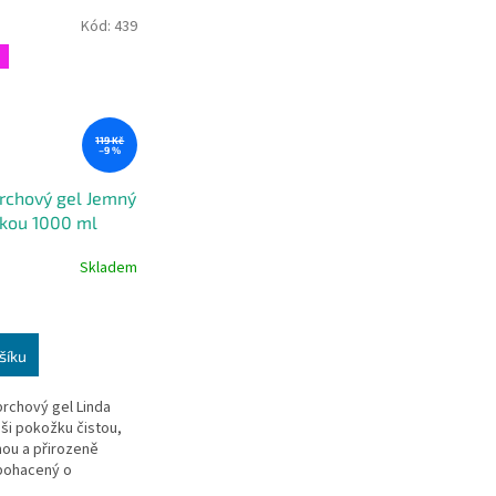
Kód:
439
119 Kč
–9 %
rchový gel Jemný
kou 1000 ml
Skladem
šíku
prchový gel Linda
ši pokožku čistou,
ou a přirozeně
bohacený o
prebiotika a pečující