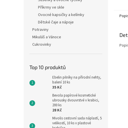
Sušenky a ovocné tyčinky
pumpič
Příkrmy ve skle
Ovocné kapsičky a kelímky
Popi
Dětské čaje a nápoje
Potraviny
Det
Mikuláš a Vánoce
Cukrovinky
Popi
Top 10 produktů
Ebelin pilníky na přírodní nehty,
balení 10 ks
35 Kč
Bevola papírové kosmetické
ubrousky dvouvrstvé v krabici,
200 ks
28 Kč
Mivolis cestovní sada náplastí, 5
velikostí, 10 ks v plastové