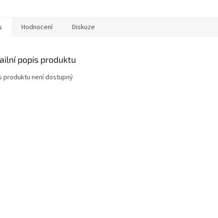
kou. Obsah 330 ml
velkém balení. Nyní nové balení
hydratační
a větší obsah...
každodenní
s
Hodnocení
Diskuze
ailní popis produktu
s produktu není dostupný