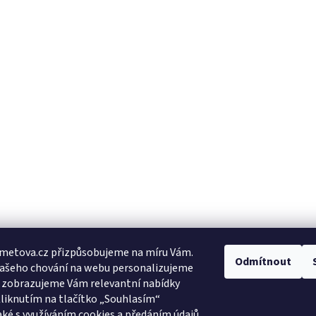
metova.cz přizpůsobujeme na míru Vám.
Odmítnout
Vašeho chování na webu personalizujeme
a zobrazujeme Vám relevantní nabídky
Kliknutím na tlačítko „Souhlasím“
aké s využíváním cookies a předáním údajů