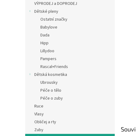
a
VÝPRODEJ a DOPRODEJ
n
Dětské pleny
e
Ostatní značky
l
Babylove
Dada
Hipp
Lillydoo
Pampers
Rascal+Friends
Dětská kosmetika
Ubrousky
Péče o tělo
Péče o zuby
Ruce
Vlasy
Obličej a rty
Souvi
Zuby