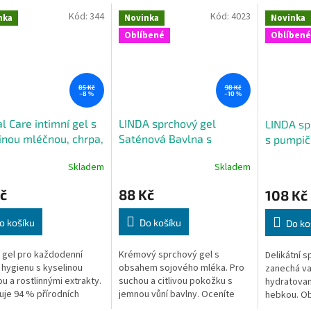
Kód:
344
Kód:
4023
nka
Novinka
Novinka
Oblíbené
Oblíbené
85 Kč
98 Kč
–8 %
–10 %
l Care intimní gel s
LINDA sprchový gel
LINDA sp
inou mléčnou, chrpa,
Saténová Bavlna s
s pumpič
ml
pumpičkou 750 ml
Skladem
Skladem
č
88 Kč
108 Kč
o košíku
Do košíku
Do ko
gel pro každodenní
Krémový sprchový gel s
Delikátní s
í hygienu s kyselinou
obsahem sojového mléka. Pro
zanechá va
u a rostlinnými extrakty.
suchou a citlivou pokožku s
hydratovan
je 94 % přírodních
jemnou vůní bavlny. Oceníte
hebkou. O
. Praktické balení s
praktickou pumpičku ve
panthenol, 