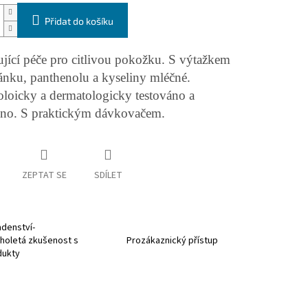
Přidat do košíku
jící péče pro citlivou pokožku. S výtažkem
ánku, panthenolu a kyseliny mléčné.
loicky a dermatologicky testováno a
eno. S praktickým dávkovačem.
ZEPTAT SE
SDÍLET
denství-
holetá zkušenost s
Prozákaznický přístup
dukty