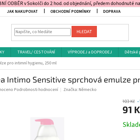
Í ODBĚR v Sokolči do 2 hod. od objednání, předem dohodnuté na t
JAK NAKUPOVAT
OBCHODNÍ PODMÍNKY
DOPRAVA
HLEDAT
KY
TRAVEL/ CESTOVÁNÍ
VÝPRODEJ a DOPRODEJ
Dětské 
ze pro intimní hygienu, 250 ml
a Intimo Sensitive sprchová emulze pr
né
noceno
Podrobnosti hodnocení
Značka:
Německo
ní
u
103 Kč
–
91 K
Měrná
Skla
cena:
ek.