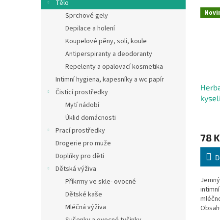
Tělo
Novi
Sprchové gely
Depilace a holení
Koupelové pěny, soli, koule
Antiperspiranty a deodoranty
Repelenty a opalovací kosmetika
Intimní hygiena, kapesníky a wc papír
Herba
Čisticí prostředky
kysel
Mytí nádobí
330 
Úklid domácnosti
Prací prostředky
78 K
Drogerie pro muže
Doplňky pro děti
D
Dětská výživa
Jemný 
Příkrmy ve skle- ovocné
intimn
Dětské kaše
mléčno
Mléčná výživa
Obsahu
složek