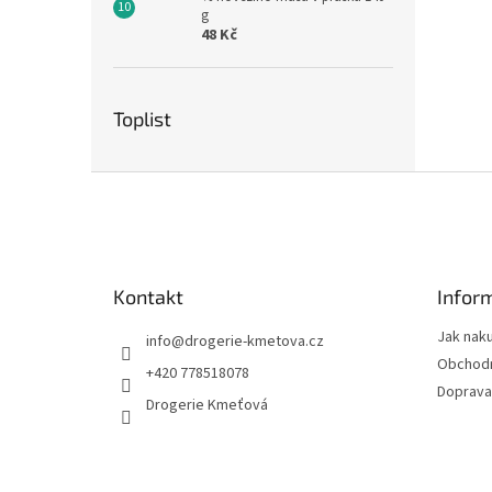
g
48 Kč
Toplist
Z
á
p
a
t
Kontakt
Infor
í
Jak nak
info
@
drogerie-kmetova.cz
Obchodn
+420 778518078
Doprava
Drogerie Kmeťová