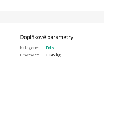
 komplex poskytuje
...
Doplňkové parametry
Kategorie
:
Tělo
Hmotnost
:
0.345 kg