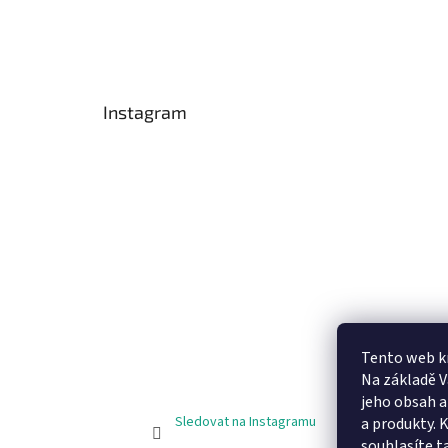
Instagram
Tento web k
Na základě 
jeho obsah 
Sledovat na Instagramu
a produkty. 
souhlasíte t