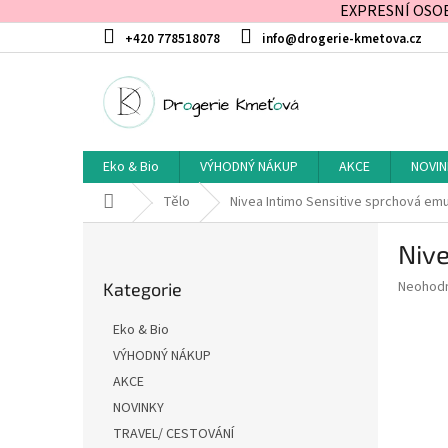
EXPRESNÍ OSOBN
Přejít
+420 778518078
info@drogerie-kmetova.cz
na
obsah
Eko & Bio
VÝHODNÝ NÁKUP
AKCE
NOVIN
Domů
Tělo
Nivea Intimo Sensitive sprchová emul
P
Nive
o
Přeskočit
s
Průměr
Neohod
Kategorie
kategorie
t
hodnoce
r
produkt
Eko & Bio
a
je
VÝHODNÝ NÁKUP
0,0
n
z
AKCE
n
5
í
NOVINKY
hvězdič
p
TRAVEL/ CESTOVÁNÍ