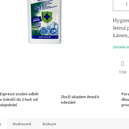
Hygieni
šetrná 
kámen, 
Detailní 
TISK
Expresní osobní odběr
Pora
Zboží skladem ihned k
v Sokolči do 2 hod. od
dlou
odeslání
objednání
pro
s
Hodnocení
Diskuze