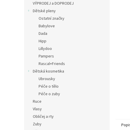
a
VÝPRODEJ a DOPRODEJ
n
Dětské pleny
e
Ostatní značky
l
Babylove
Dada
Hipp
Lillydoo
Pampers
Rascal+Friends
Dětská kosmetika
Ubrousky
Péče o tělo
Péče o zuby
Ruce
Vlasy
Obličej a rty
Zuby
Popi