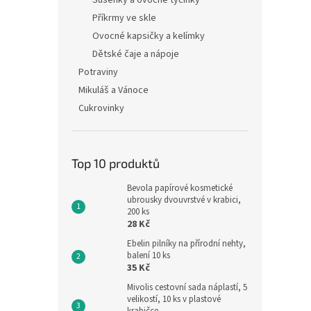
Sušenky a ovocné tyčinky
Příkrmy ve skle
Ovocné kapsičky a kelímky
Dětské čaje a nápoje
Potraviny
Mikuláš a Vánoce
Cukrovinky
Top 10 produktů
Bevola papírové kosmetické
ubrousky dvouvrstvé v krabici,
200 ks
28 Kč
Ebelin pilníky na přírodní nehty,
balení 10 ks
35 Kč
Mivolis cestovní sada náplastí, 5
velikostí, 10 ks v plastové