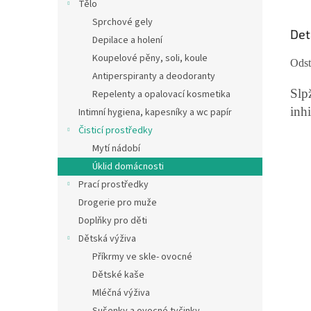
Tělo
Sprchové gely
Det
Depilace a holení
Koupelové pěny, soli, koule
Odst
Antiperspiranty a deodoranty
Slp
Repelenty a opalovací kosmetika
inh
Intimní hygiena, kapesníky a wc papír
Čisticí prostředky
Mytí nádobí
Úklid domácnosti
Prací prostředky
Drogerie pro muže
Doplňky pro děti
Dětská výživa
Příkrmy ve skle- ovocné
Dětské kaše
Mléčná výživa