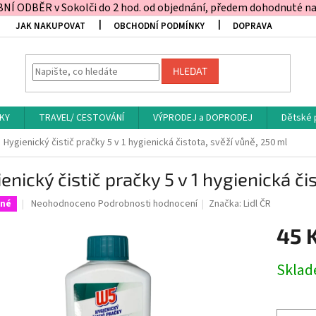
Í ODBĚR v Sokolči do 2 hod. od objednání, předem dohodnuté na t
JAK NAKUPOVAT
OBCHODNÍ PODMÍNKY
DOPRAVA
HLEDAT
KY
TRAVEL/ CESTOVÁNÍ
VÝPRODEJ a DOPRODEJ
Dětské 
Hygienický čistič pračky 5 v 1 hygienická čistota, svěží vůně, 250 ml
enický čistič pračky 5 v 1 hygienická či
Průměrné
Neohodnoceno
Podrobnosti hodnocení
Značka:
Lidl ČR
ené
hodnocení
produktu
45 
je
0,0
Měrná
Skla
z
cena:
5
hvězdiček.