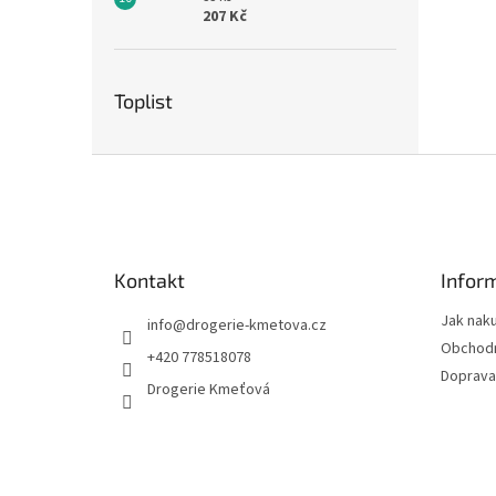
207 Kč
Toplist
Z
á
p
a
t
Kontakt
Infor
í
Jak nak
info
@
drogerie-kmetova.cz
Obchodn
+420 778518078
Doprava
Drogerie Kmeťová