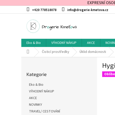
EXPRESNÍ OSOBN
Přejít
+420 778518078
info@drogerie-kmetova.cz
na
obsah
Eko & Bio
VÝHODNÝ NÁKUP
AKCE
NOVIN
Domů
Čisticí prostředky
Úklid domácnosti
P
Hygi
o
Přeskočit
s
Kategorie
kategorie
Oblíb
t
r
Eko & Bio
a
VÝHODNÝ NÁKUP
n
AKCE
n
í
NOVINKY
p
TRAVEL/ CESTOVÁNÍ