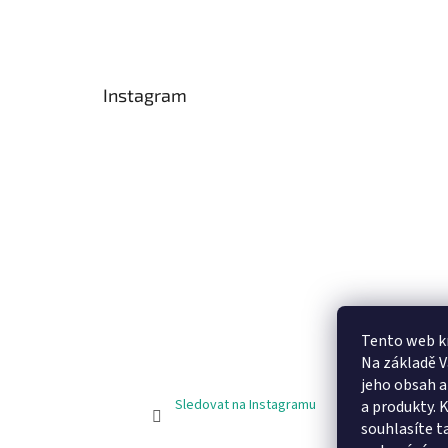
Instagram
Tento web k
Na základě 
jeho obsah 
Sledovat na Instagramu
a produkty. 
souhlasíte t