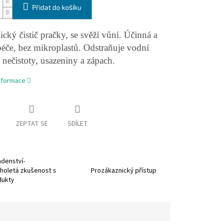
Přidat do košíku
cký čistič pračky, se svěží vůní. Účinná a
péče, bez mikroplastů. Odstraňuje vodní
nečistoty, usazeniny a zápach.
informace
ZEPTAT SE
SDÍLET
denství-
holetá zkušenost s
Prozákaznický přístup
dukty