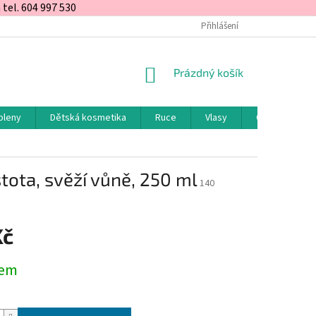
el. 604 997 530
Přihlášení
NÁKUPNÍ
Prázdný košík
KOŠÍK
pleny
Dětská kosmetika
Ruce
Vlasy
Obličej a rty
stota, svěží vůně, 250 ml
140
Kč
dem