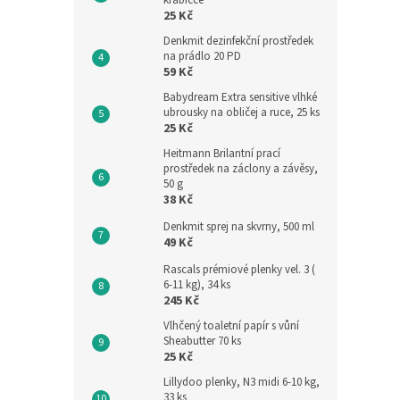
krabičce
25 Kč
Denkmit dezinfekční prostředek
na prádlo 20 PD
59 Kč
Babydream Extra sensitive vlhké
ubrousky na obličej a ruce, 25 ks
25 Kč
Heitmann Brilantní prací
prostředek na záclony a závěsy,
50 g
38 Kč
Denkmit sprej na skvrny, 500 ml
49 Kč
Rascals prémiové plenky vel. 3 (
6-11 kg), 34 ks
245 Kč
Vlhčený toaletní papír s vůní
Sheabutter 70 ks
25 Kč
Lillydoo plenky, N3 midi 6-10 kg,
33 ks