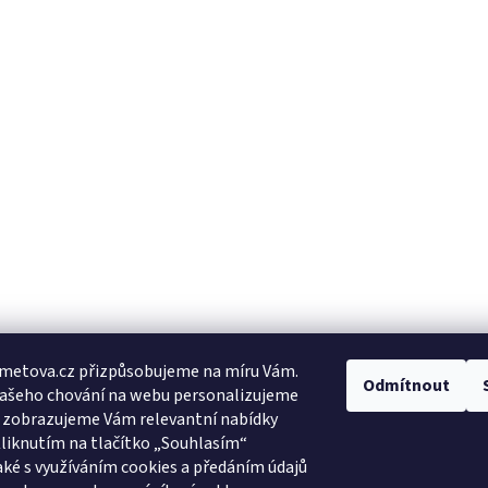
metova.cz přizpůsobujeme na míru Vám.
Odmítnout
Vašeho chování na webu personalizujeme
a zobrazujeme Vám relevantní nabídky
Kliknutím na tlačítko „Souhlasím“
aké s využíváním cookies a předáním údajů