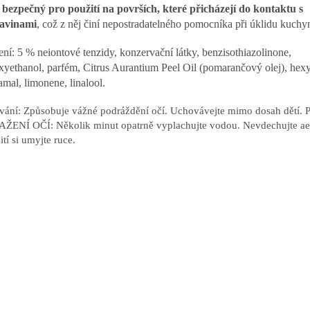
e
bezpečný pro použití na površích, které přicházejí do kontaktu s
ravinami
, což z něj činí nepostradatelného pomocníka při úklidu kuchy
ení: 5 % neiontové tenzidy, konzervační látky, benzisothiazolinone,
xyethanol, parfém, Citrus Aurantium Peel Oil (pomarančový olej), hexy
amal, limonene, linalool.
vání: Způsobuje vážné podráždění očí. Uchovávejte mimo dosah dětí. 
ŽENÍ OČÍ: Několik minut opatrně vyplachujte vodou. Nevdechujte ae
ití si umyjte ruce.