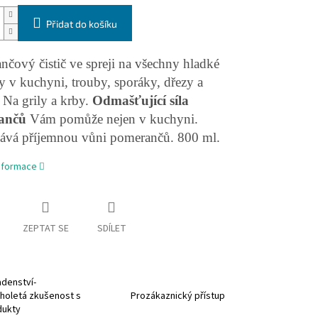
Přidat do košíku
čový čistič ve spreji na všechny hladké
 v kuchyni, trouby, sporáky, dřezy a
. Na grily a krby.
Odmašťující síla
ančů
Vám pomůže nejen v kuchyni.
ává příjemnou vůni pomerančů. 800 ml.
informace
ZEPTAT SE
SDÍLET
denství-
holetá zkušenost s
Prozákaznický přístup
dukty