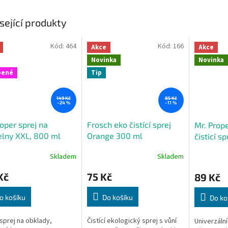
sející produkty
Kód:
464
Kód:
166
Akce
Akce
Novinka
Novinka
bené
Tip
149 Kč
85 Kč
–24 %
–11 %
oper sprej na
Frosch eko čistící sprej
Mr. Prope
lny XXL, 800 ml
Orange 300 ml
čisticí s
mýdlo a 
Skladem
Skladem
Kč
75 Kč
89 Kč
o košíku
Do košíku
Do ko
 sprej na obklady,
Čistící ekologický sprej s vůní
Univerzální 