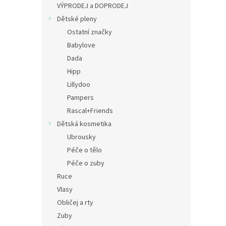
a
VÝPRODEJ a DOPRODEJ
n
Dětské pleny
e
Ostatní značky
l
Babylove
Dada
Hipp
Lillydoo
Pampers
Rascal+Friends
Dětská kosmetika
Ubrousky
Péče o tělo
Péče o zuby
Ruce
Vlasy
Obličej a rty
Zuby