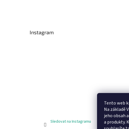
Instagram
Tento web k
Na základě 
jeho obsah 
Sledovat na Instagramu
a produkty. 
souhlasíte t