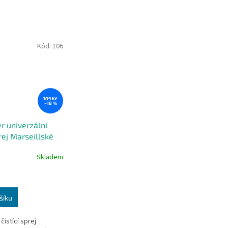
Kód:
106
109 Kč
–18 %
r univerzální
prej Marseillské
levandule 500 ml
Skladem
šíku
čistící sprej