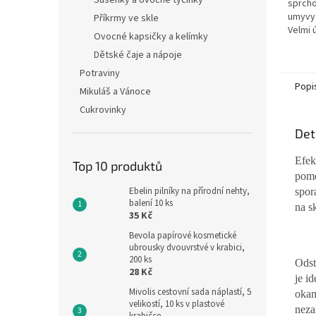
Sušenky a ovocné tyčinky
sprcho
umyvyd
Příkrmy ve skle
Velmi 
Ovocné kapsičky a kelímky
Dětské čaje a nápoje
Potraviny
Popi
Mikuláš a Vánoce
Cukrovinky
Det
Efek
Top 10 produktů
pome
Ebelin pilníky na přírodní nehty,
spor
balení 10 ks
na s
35 Kč
Bevola papírové kosmetické
ubrousky dvouvrstvé v krabici,
200 ks
Odst
28 Kč
je i
Mivolis cestovní sada náplastí, 5
okam
velikostí, 10 ks v plastové
neza