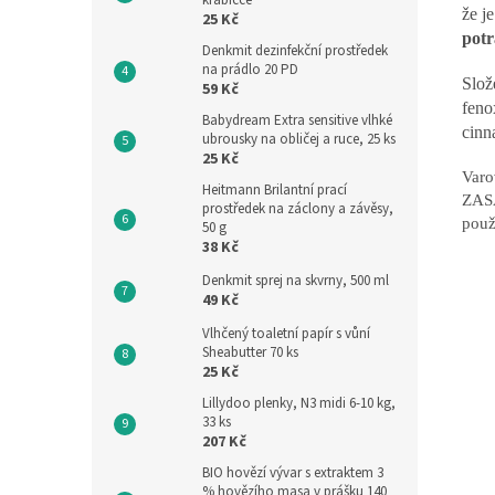
krabičce
že j
25 Kč
pot
Denkmit dezinfekční prostředek
na prádlo 20 PD
Slož
59 Kč
feno
Babydream Extra sensitive vlhké
cinn
ubrousky na obličej a ruce, 25 ks
25 Kč
Varo
Heitmann Brilantní prací
ZASA
prostředek na záclony a závěsy,
použ
50 g
38 Kč
Denkmit sprej na skvrny, 500 ml
49 Kč
Vlhčený toaletní papír s vůní
Sheabutter 70 ks
25 Kč
Lillydoo plenky, N3 midi 6-10 kg,
33 ks
207 Kč
BIO hovězí vývar s extraktem 3
% hovězího masa v prášku 140