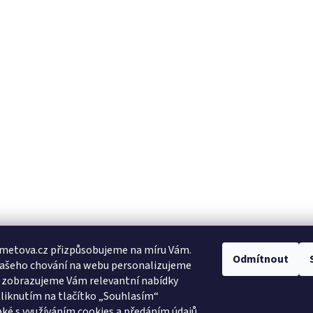
metova.cz přizpůsobujeme na míru Vám.
Odmítnout
Vašeho chování na webu personalizujeme
a zobrazujeme Vám relevantní nabídky
Kliknutím na tlačítko „Souhlasím“
aké s využíváním cookies a předáním údajů