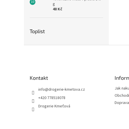
g
48 Kč
Toplist
Z
á
p
a
t
Kontakt
Infor
í
Jak nak
info
@
drogerie-kmetova.cz
Obchodn
+420 778518078
Doprava
Drogerie Kmeťová