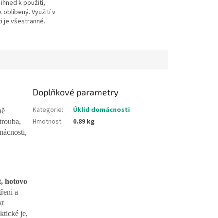
ihned k použití,
k oblíbený. Využití v
 je všestranné.
ml sprej
Doplňkové parametry
Kategorie
:
Úklid domácnosti
ně
Hmotnost
:
0.89 kg
trouba,
mácnosti,
t, hotovo
tření a
kt
tické je,