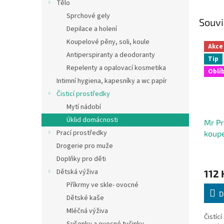
Tělo
Sprchové gely
Souvi
Depilace a holení
Koupelové pěny, soli, koule
Akce
Antiperspiranty a deodoranty
Tip
Repelenty a opalovací kosmetika
Oblí
Intimní hygiena, kapesníky a wc papír
Čisticí prostředky
Mytí nádobí
Úklid domácnosti
Mr Pr
Prací prostředky
koupe
Drogerie pro muže
Doplňky pro děti
Dětská výživa
112 
Příkrmy ve skle- ovocné
D
Dětské kaše
Mléčná výživa
Čistící