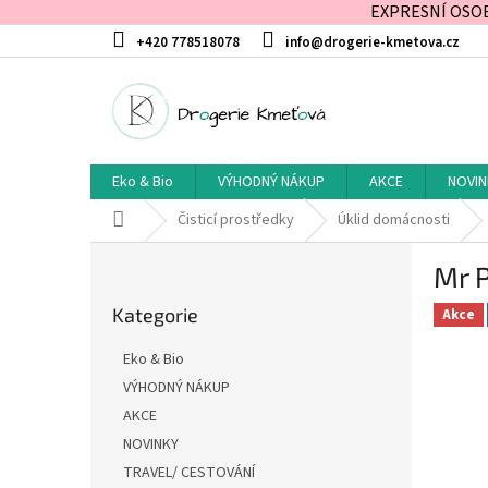
EXPRESNÍ OSOBN
Přejít
+420 778518078
info@drogerie-kmetova.cz
na
obsah
Eko & Bio
VÝHODNÝ NÁKUP
AKCE
NOVIN
Domů
Čisticí prostředky
Úklid domácnosti
P
Mr P
o
Přeskočit
s
Kategorie
kategorie
Akce
t
r
Eko & Bio
a
VÝHODNÝ NÁKUP
n
AKCE
n
í
NOVINKY
p
TRAVEL/ CESTOVÁNÍ