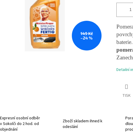
Pomeran
149 Kč
povrchy
–24 %
baterie
pomer
Zanech
Detailní 
TISK
Expresní osobní odběr
Pora
Zboží skladem ihned k
v Sokolči do 2 hod. od
dlou
odeslání
objednání
pro