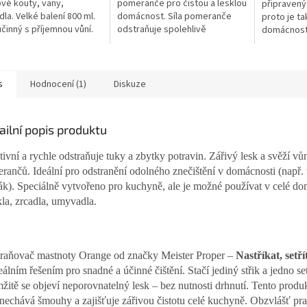
vé kouty, vany,
pomeranče pro čistou a lesklou
připravený 
la. Velké balení 800 ml.
domácnost. Síla pomeranče
proto je ta
účinný s příjemnou vůní.
odstraňuje spolehlivě
domácnosti
mastnotu a připáleniny.
Obsah 500 
Praktický sprej, pro kuchyňské
linky,...
s
Hodnocení (1)
Diskuze
ailní popis produktu
tivní a rychle odstraňuje tuky a zbytky potravin. Zářivý lesk a svěží vů
rančů. Ideální pro odstranění odolného znečištění v domácnosti (např. 
ák). Speciálně vytvořeno pro kuchyně, ale je možné používat v celé do
kla, zrcadla, umyvadla.
raňovač mastnoty Orange od značky Meister Proper –
Nastříkat, setří
deálním řešením pro snadné a účinné čištění. Stačí jediný střik a jedno se
žitě se objeví neporovnatelný lesk – bez nutnosti drhnutí. Tento produ
nechává šmouhy a zajišťuje zářivou čistotu celé kuchyně. Obzvlášť prak