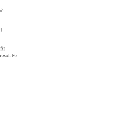
ně.
l
PŘI
rosol. Po