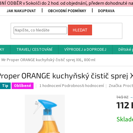
Í ODBĚR v Sokolči do 2 hod. od objednání, předem dohodnuté na t
JAK NAKUPOVAT
OBCHODNÍ PODMÍNKY
DOPRAVA
HLEDAT
KY
TRAVEL/ CESTOVÁNÍ
VÝPRODEJ a DOPRODEJ
Dětské 
Mr Proper ORANGE kuchyňský čistič sprej XXL, 800 ml
roper ORANGE kuchyňský čistič sprej 
Průměrné
1 hodnocení
Podrobnosti hodnocení
Značka:
Proc
Tip
Oblíbené
hodnocení
produktu
149 Kč
–
je
112 
5,0
z
Měrná
Skla
5
cena:
hvězdiček.