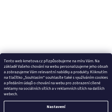
Tento web kmetova.cz přizpůsobujeme na míru Vám. Na
základě Vašeho chování na webu personalizujeme jeho obsah
Sledovat na Instagramu
a zobrazujeme Vám relevantní nabídky a produkty. Kliknutím
na tlačítko „Souhlasím“ souhlasíte také s využíváním cookies
a předáním údajů o chování na webu pro zobrazení cílené
Facebooková stránka
reklamy na sociálních sítích a v reklamních sítích na dalších
webech.
Nastavení
Vytvořil Shoptet