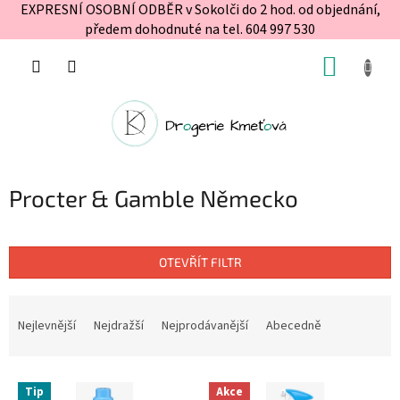
EXPRESNÍ OSOBNÍ ODBĚR v Sokolči do 2 hod. od objednání,
předem dohodnuté na tel. 604 997 530
Přejít
NÁKUP
na
obsah
KOŠÍK
Procter & Gamble Německo
OTEVŘÍT FILTR
Ř
a
Nejlevnější
Nejdražší
Nejprodávanější
Abecedně
z
e
V
n
Tip
Akce