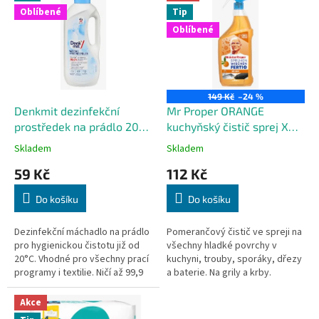
ý
í
Oblíbené
Tip
p
p
Oblíbené
i
r
s
o
p
d
r
u
o
k
149 Kč
–24 %
d
t
Denkmit dezinfekční
Mr Proper ORANGE
u
ů
prostředek na prádlo 20
kuchyňský čistič sprej XXL,
k
PD
800 ml
Skladem
Skladem
t
59 Kč
112 Kč
ů
Do košíku
Do košíku
Dezinfekční máchadlo na prádlo
Pomerančový čistič ve spreji na
pro hygienickou čistotu již od
všechny hladké povrchy v
20°C. Vhodné pro všechny prací
kuchyni, trouby, sporáky, dřezy
programy i textilie. Ničí až 99,9
a baterie. Na grily a krby.
% virů a bakterií. 1,5 litru.
Odmašťující síla pomerančů Vám
pomůže nejen v kuchyni....
Akce