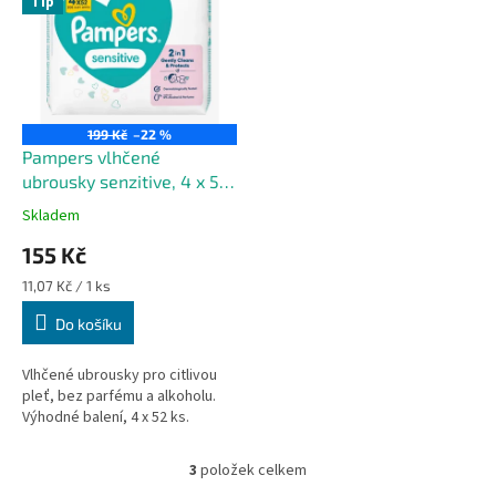
Tip
199 Kč
–22 %
Pampers vlhčené
ubrousky senzitive, 4 x 52
ks
Skladem
155 Kč
Měrná
11,07 Kč / 1 ks
cena:
Do košíku
Vlhčené ubrousky pro citlivou
pleť, bez parfému a alkoholu.
Výhodné balení, 4 x 52 ks.
3
položek celkem
O