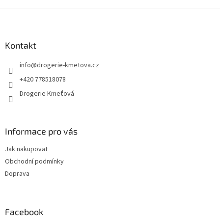
v
l
Z
á
á
d
p
a
a
Kontakt
c
t
í
info
@
drogerie-kmetova.cz
í
p
r
+420 778518078
v
Drogerie Kmeťová
k
y
v
ý
Informace pro vás
p
i
Jak nakupovat
s
u
Obchodní podmínky
Doprava
Facebook