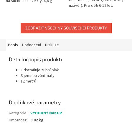
na suché a citlivé rty. 4,8 g
uzávěr). Pro děti 6-12 let.
ZOBRAZIT VŠECHNY SOUVISEJÍCÍ PRODUKTY
Popis
Hodnocení
Diskuze
Detailní popis produktu
Odstraňuje zubní plak
S jemnou vůní máty
12 metrů
Doplňkové parametry
Kategorie
:
VÝHODNÝ NÁKUP
Hmotnost
:
0.02 kg