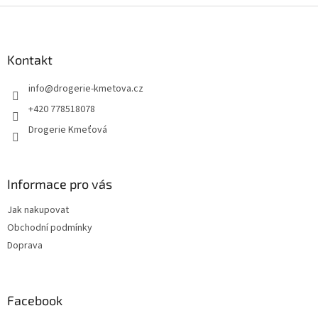
Z
á
p
a
Kontakt
t
info
@
drogerie-kmetova.cz
í
+420 778518078
Drogerie Kmeťová
Informace pro vás
Jak nakupovat
Obchodní podmínky
Doprava
Facebook