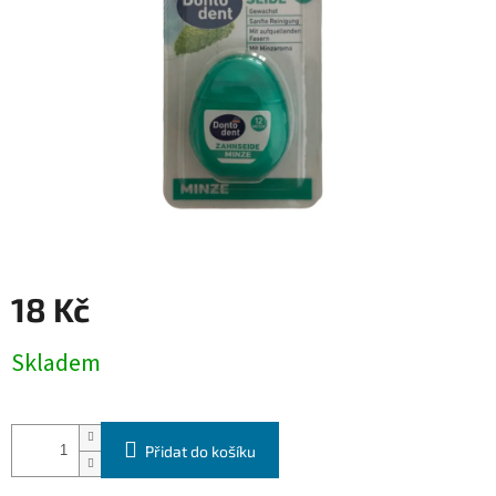
18 Kč
Měrná
Skladem
cena:
Přidat do košíku