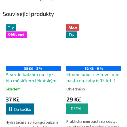
Související produkty
Tip
Akce
Oblíbené
Tip
38 Kč
–2 %
32 Kč
–9 %
Alverde balzám na rty s
Elmex Junior cestovní mini
bio měsíčkem lékařským
pasta na zuby 6-12 let, 12
ml
Skladem
Objednáno
37 Kč
29 Kč
DETAIL
Do košíku
Praktická mini pasta na cesty,
Hydratační a zvláčňující balzám
do letadla ( má originální pevný