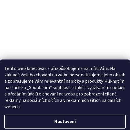
Tento web kmetova.cz přizpůsobujeme na míru Vám. Na
základě Vašeho chování na webu personalizujeme jeho obsah
Sledovat na Instagramu
a zobrazujeme Vám relevantní nabídky a produkty. Kliknutím
na tlačítko „Souhlasím“ souhlasíte také s využíváním cookies
a předáním údajů o chování na webu pro zobrazení cílené
Facebooková stránka
reklamy na sociálních sítích a v reklamních sítích na dalších
webech.
Nastavení
Vytvořil Shoptet