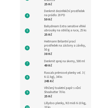
krabičce
25 Kč
Denkmit dezinfekční prostředek
na prádlo 20 PD
59 Kč
Babydream Extra sensitive vlhké
ubrousky na obličej a ruce, 25 ks
25 Kč
Heitmann Brilantní prací
prostředek na záclony a závěsy,
50 g
38 Kč
Denkmit sprej na skvrny, 500 ml
49 Kč
Rascals prémiové plenky vel. 3 (
6-11 kg), 34 ks
245 Kč
Vlhčený toaletní papír s vůní
Sheabutter 70 ks
25 Kč
Lillydoo plenky, N3 midi 6-10 kg,
33 ks