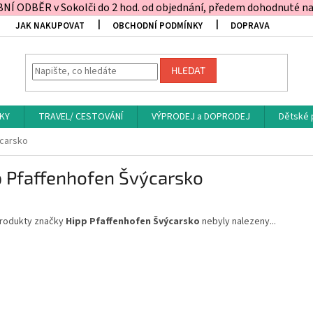
Í ODBĚR v Sokolči do 2 hod. od objednání, předem dohodnuté na t
JAK NAKUPOVAT
OBCHODNÍ PODMÍNKY
DOPRAVA
HLEDAT
KY
TRAVEL/ CESTOVÁNÍ
VÝPRODEJ a DOPRODEJ
Dětské 
ýcarsko
p Pfaffenhofen Švýcarsko
rodukty značky
Hipp Pfaffenhofen Švýcarsko
nebyly nalezeny...