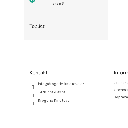
207 Kč
Toplist
Z
á
p
a
t
Kontakt
Infor
í
Jak nak
info
@
drogerie-kmetova.cz
Obchodn
+420 778518078
Doprava
Drogerie Kmeťová