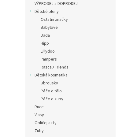
a
VÝPRODEJ a DOPRODEJ
n
Dětské pleny
e
Ostatní značky
l
Babylove
Dada
Hipp
Lillydoo
Pampers
Rascal+Friends
Dětská kosmetika
Ubrousky
Péče o tělo
Péče o zuby
Ruce
Vlasy
Obličej a rty
Zuby