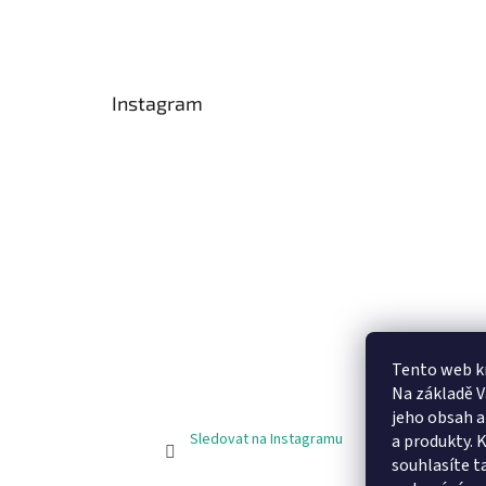
Instagram
Tento web k
Na základě 
jeho obsah 
Sledovat na Instagramu
a produkty. 
souhlasíte t