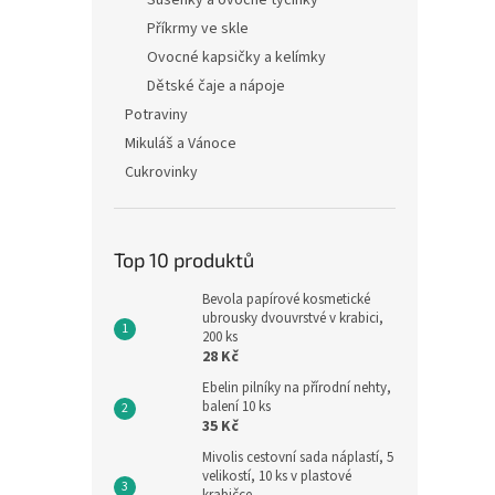
Sušenky a ovocné tyčinky
Příkrmy ve skle
Ovocné kapsičky a kelímky
Dětské čaje a nápoje
Potraviny
Mikuláš a Vánoce
Cukrovinky
Top 10 produktů
Bevola papírové kosmetické
ubrousky dvouvrstvé v krabici,
200 ks
28 Kč
Ebelin pilníky na přírodní nehty,
balení 10 ks
35 Kč
Mivolis cestovní sada náplastí, 5
velikostí, 10 ks v plastové