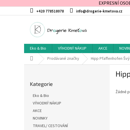
EXPRESNÍ OSOBN
Přejít
+420 778518078
info@drogerie-kmetova.cz
na
obsah
Eko & Bio
VÝHODNÝ NÁKUP
AKCE
NOVIN
Domů
Prodávané značky
Hipp Pfaffenhofen Šv
P
Hip
o
Přeskočit
s
Kategorie
kategorie
t
Žádné p
r
Eko & Bio
a
VÝHODNÝ NÁKUP
n
AKCE
n
í
NOVINKY
p
TRAVEL/ CESTOVÁNÍ