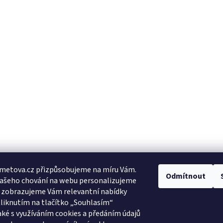
metova.cz přizpůsobujeme na míru Vám.
Odmítnout
Vašeho chování na webu personalizujeme
a zobrazujeme Vám relevantní nabídky
Kliknutím na tlačítko „Souhlasím“
aké s využíváním cookies a předáním údajů