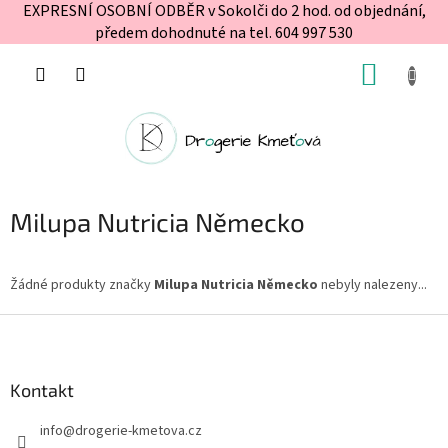
EXPRESNÍ OSOBNÍ ODBĚR v Sokolči do 2 hod. od objednání,
předem dohodnuté na tel. 604 997 530
Přejít
NÁKUP
na
obsah
KOŠÍK
Milupa Nutricia Německo
Žádné produkty značky
Milupa Nutricia Německo
nebyly nalezeny...
Z
á
p
a
Kontakt
t
info
@
drogerie-kmetova.cz
í