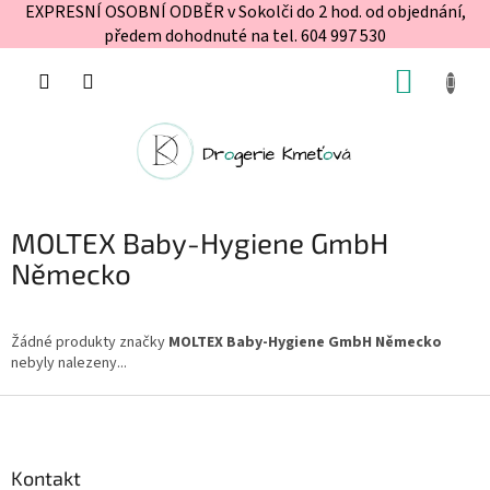
EXPRESNÍ OSOBNÍ ODBĚR v Sokolči do 2 hod. od objednání,
předem dohodnuté na tel. 604 997 530
Přejít
NÁKUP
na
obsah
KOŠÍK
MOLTEX Baby-Hygiene GmbH
Německo
Žádné produkty značky
MOLTEX Baby-Hygiene GmbH Německo
nebyly nalezeny...
Z
á
p
a
Kontakt