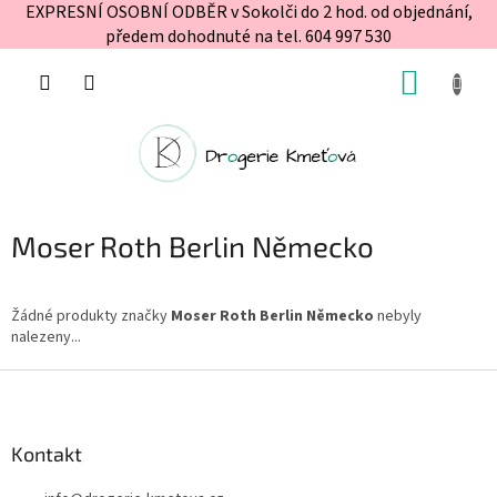
EXPRESNÍ OSOBNÍ ODBĚR v Sokolči do 2 hod. od objednání,
předem dohodnuté na tel. 604 997 530
Přejít
NÁKUP
na
obsah
KOŠÍK
Moser Roth Berlin Německo
Žádné produkty značky
Moser Roth Berlin Německo
nebyly
nalezeny...
Z
á
p
a
Kontakt
t