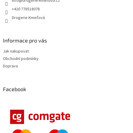
info
@
drogerie-kmetova.cz
í
+420 778518078
Drogerie Kmeťová
Informace pro vás
Jak nakupovat
Obchodní podmínky
Doprava
Facebook