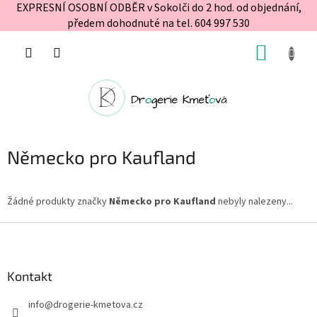
EXPRESNÍ OSOBNÍ ODBĚR v Sokolči do 2 hod. od objednání,
předem dohodnuté na tel. 604 997 530
Přejít
NÁKUP
na
obsah
KOŠÍK
Německo pro Kaufland
Žádné produkty značky
Německo pro Kaufland
nebyly nalezeny...
Z
á
p
a
Kontakt
t
info
@
drogerie-kmetova.cz
í