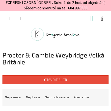
EXPRESNÍ OSOBNÍ ODBĚR v Sokolči do 2 hod. od objednání,
předem dohodnuté na tel. 604 997 530
Přejít
NÁKUP
na
obsah
KOŠÍK
Procter & Gamble Weybridge Velká
Británie
OTEVŘÍT FILTR
Ř
a
Nejlevnější
Nejdražší
Nejprodávanější
Abecedně
z
e