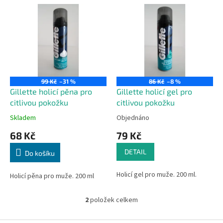
V
n
ý
í
p
p
i
r
s
o
p
d
r
u
o
k
99 Kč
–31 %
86 Kč
–8 %
d
t
Gillette holicí pěna pro
Gillette holicí gel pro
u
ů
citlivou pokožku
citlivou pokožku
k
Skladem
Objednáno
t
68 Kč
79 Kč
ů
DETAIL
Do košíku
Holicí gel pro muže. 200 ml.
Holicí pěna pro muže. 200 ml
2
položek celkem
O
v