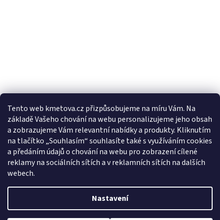
Tento web kmetova.cz přizpůsobujeme na míru Vám. Na
základě Vašeho chování na webu personalizujeme jeho obsah
Sledovat na Instagramu
a zobrazujeme Vám relevantní nabídky a produkty. Kliknutím
na tlačítko „Souhlasím“ souhlasíte také s využíváním cookies
a předáním údajů o chování na webu pro zobrazení cílené
Facebooková stránka
reklamy na sociálních sítích a v reklamních sítích na dalších
webech.
Nastavení
Vytvořil Shoptet