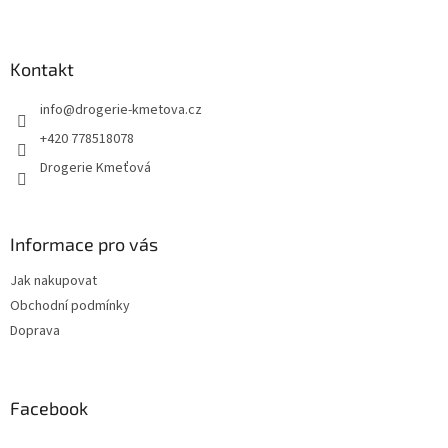
l
Z
á
á
d
p
a
a
Kontakt
c
t
í
info
@
drogerie-kmetova.cz
í
p
r
+420 778518078
v
Drogerie Kmeťová
k
y
v
ý
Informace pro vás
p
i
Jak nakupovat
s
u
Obchodní podmínky
Doprava
Facebook