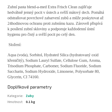
Zubní pasta blend-a-med Extra Frisch Clean zajišťuje
hedvábně jemný pocit v ústech a svěží mátový dech. Pomáhá
odstraňovat povrchové zabarvení zubů a může poskytovat až
24hodinovou ochranu proti zubnímu kazu. Zároveň přispívá
k posílení zubní skloviny a podporuje každodenní ústní
hygienu pro čistý a svěží pocit po celý den.
Složení:
Aqua (voda), Sorbitol, Hydrated Silica (hydratovaný oxid
křemičitý), Sodium Lauryl Sulfate, Cellulose Gum, Aroma,
Trisodium Phosphate, Carbomer, Sodium Fluoride, Sodium
Saccharin, Sodium Hydroxide, Limonene, Polysorbate 80,
Glycerin, CI 74160.
Doplňkové parametry
Kategorie
:
Zuby
Hmotnost
:
0.1 kg