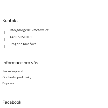
Z
á
p
a
Kontakt
t
info
@
drogerie-kmetova.cz
í
+420 778518078
Drogerie Kmeťová
Informace pro vás
Jak nakupovat
Obchodní podmínky
Doprava
Facebook