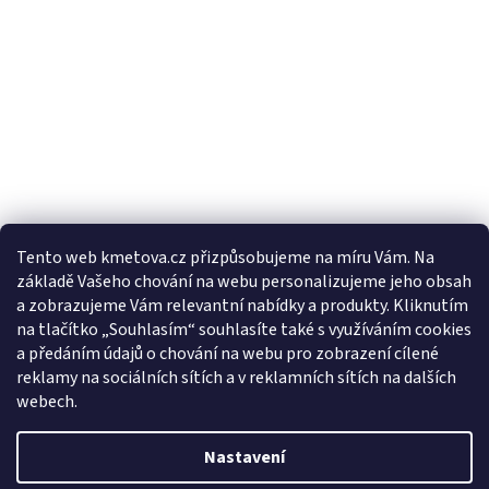
Tento web kmetova.cz přizpůsobujeme na míru Vám. Na
základě Vašeho chování na webu personalizujeme jeho obsah
Sledovat na Instagramu
a zobrazujeme Vám relevantní nabídky a produkty. Kliknutím
na tlačítko „Souhlasím“ souhlasíte také s využíváním cookies
a předáním údajů o chování na webu pro zobrazení cílené
Facebooková stránka
reklamy na sociálních sítích a v reklamních sítích na dalších
webech.
Nastavení
Vytvořil Shoptet