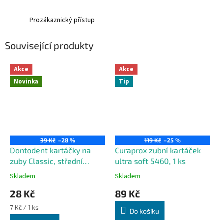
Prozákaznický přístup
Související produkty
Akce
Akce
Novinka
Tip
39 Kč
–28 %
119 Kč
–25 %
Dontodent kartáčky na
Curaprox zubní kartáček
zuby Classic, střední
ultra soft 5460, 1 ks
tvrdost, 4 kusy
Skladem
Skladem
28 Kč
89 Kč
Měrná
7 Kč / 1 ks
Do košíku
cena: