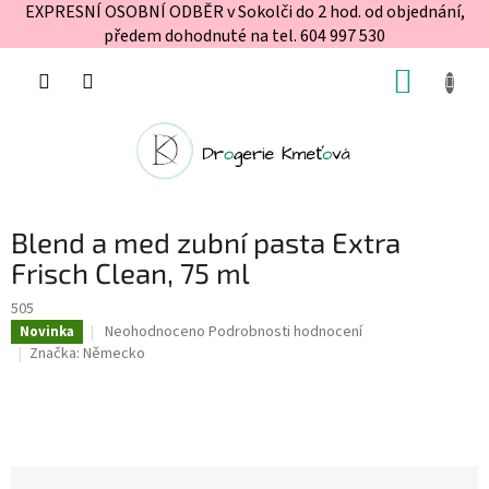
EXPRESNÍ OSOBNÍ ODBĚR v Sokolči do 2 hod. od objednání,
předem dohodnuté na tel. 604 997 530
Přejít
NÁKUP
na
obsah
KOŠÍK
Blend a med zubní pasta Extra
Frisch Clean, 75 ml
505
Průměrné
Neohodnoceno
Podrobnosti hodnocení
Novinka
hodnocení
Značka:
Německo
produktu
je
0,0
z
5
hvězdiček.