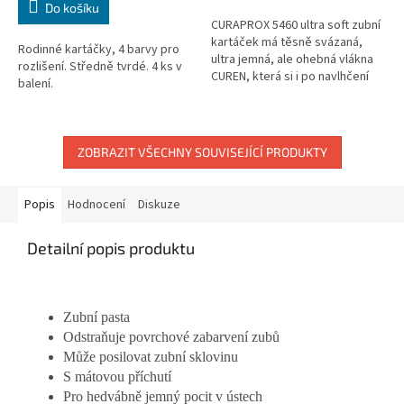
Do košíku
CURAPROX 5460 ultra soft zubní
kartáček má těsně svázaná,
Rodinné kartáčky, 4 barvy pro
ultra jemná, ale ohebná vlákna
rozlišení. Středně tvrdé. 4 ks v
CUREN, která si i po navlhčení
balení.
uchovávají svoje vlastnosti a
díky tomu umožňují ještě...
ZOBRAZIT VŠECHNY SOUVISEJÍCÍ PRODUKTY
Popis
Hodnocení
Diskuze
Detailní popis produktu
Zubní pasta
Odstraňuje povrchové zabarvení zubů
Může posilovat zubní sklovinu
S mátovou příchutí
Pro hedvábně jemný pocit v ústech