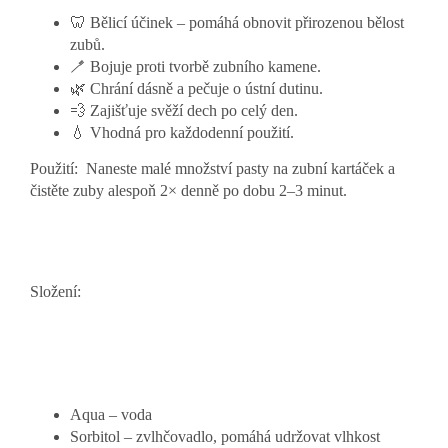
🦷 Bělicí účinek – pomáhá obnovit přirozenou bělost
zubů.
🪥 Bojuje proti tvorbě zubního kamene.
🌿 Chrání dásně a pečuje o ústní dutinu.
💨 Zajišťuje svěží dech po celý den.
💧 Vhodná pro každodenní použití.
Použití:
Naneste malé množství pasty na zubní kartáček a
čistěte zuby alespoň 2× denně po dobu 2–3 minut.
Složení:
Aqua – voda
Sorbitol – zvlhčovadlo, pomáhá udržovat vlhkost