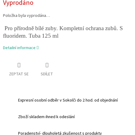
Vyprodáno
cena:
Položka byla vyprodána…
Pro přírodně bílé zuby. Kompletní ochrana zubů. S
fluoridem. Tuba 125 ml
Detailní informace
ZEPTAT SE
SDÍLET
Expresní osobní odběr v Sokolči do 2 hod. od objednání
Zboží skladem ihned k odeslání
Poradenství- dlouholetá zkušenost s produkty