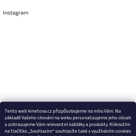
Instagram
Tento web kmetova.cz přizpůsobujeme na míru Vám. Na
základě Vašeho chování na webu personalizujeme jeho obsah
Sledovat na Instagramu
a zobrazujeme Vám relevantní nabídky a produkty. Kliknutím
na tlačítko „Souhlasím“ souhlasíte také s využíváním cookies