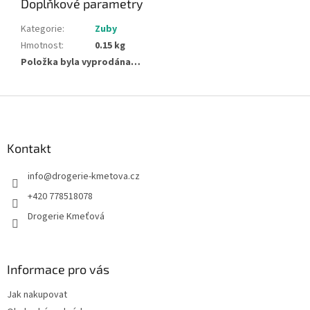
Doplňkové parametry
Kategorie
:
Zuby
Hmotnost
:
0.15 kg
Položka byla vyprodána…
Z
á
p
a
Kontakt
t
info
@
drogerie-kmetova.cz
í
+420 778518078
Drogerie Kmeťová
Informace pro vás
Jak nakupovat