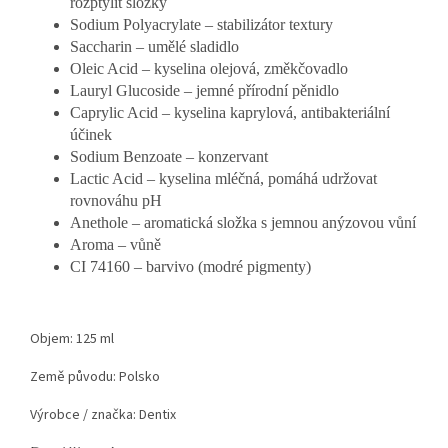
rozptýlit složky
Sodium Polyacrylate – stabilizátor textury
Saccharin – umělé sladidlo
Oleic Acid – kyselina olejová, změkčovadlo
Lauryl Glucoside – jemné přírodní pěnidlo
Caprylic Acid – kyselina kaprylová, antibakteriální
účinek
Sodium Benzoate – konzervant
Lactic Acid – kyselina mléčná, pomáhá udržovat
rovnováhu pH
Anethole – aromatická složka s jemnou anýzovou vůní
Aroma – vůně
CI 74160 – barvivo (modré pigmenty)
Objem: 125 ml
Země původu: Polsko
Výrobce / značka: Dentix