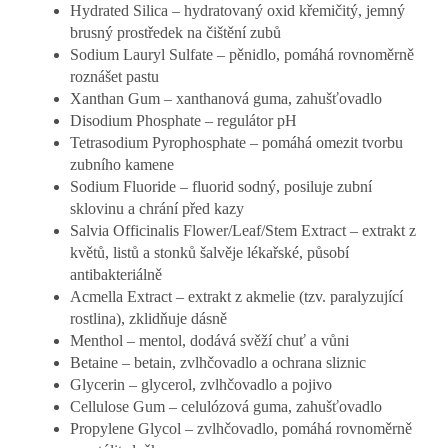
Hydrated Silica – hydratovaný oxid křemičitý, jemný
brusný prostředek na čištění zubů
Sodium Lauryl Sulfate – pěnidlo, pomáhá rovnoměrně
roznášet pastu
Xanthan Gum – xanthanová guma, zahušťovadlo
Disodium Phosphate – regulátor pH
Tetrasodium Pyrophosphate – pomáhá omezit tvorbu
zubního kamene
Sodium Fluoride – fluorid sodný, posiluje zubní
sklovinu a chrání před kazy
Salvia Officinalis Flower/Leaf/Stem Extract – extrakt z
květů, listů a stonků šalvěje lékařské, působí
antibakteriálně
Acmella Extract – extrakt z akmelie (tzv. paralyzující
rostlina), zklidňuje dásně
Menthol – mentol, dodává svěží chuť a vůni
Betaine – betain, zvlhčovadlo a ochrana sliznic
Glycerin – glycerol, zvlhčovadlo a pojivo
Cellulose Gum – celulózová guma, zahušťovadlo
Propylene Glycol – zvlhčovadlo, pomáhá rovnoměrně