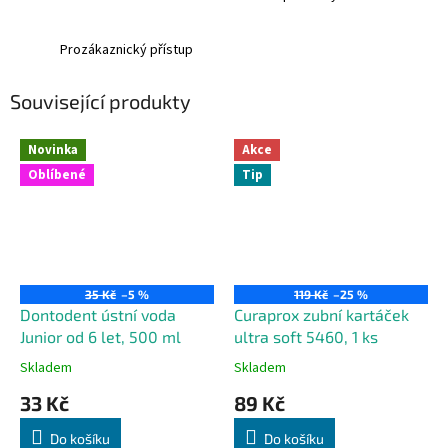
Prozákaznický přístup
Související produkty
Novinka
Akce
Oblíbené
Tip
35 Kč
–5 %
119 Kč
–25 %
Dontodent ústní voda
Curaprox zubní kartáček
Junior od 6 let, 500 ml
ultra soft 5460, 1 ks
Skladem
Skladem
33 Kč
89 Kč
Do košíku
Do košíku