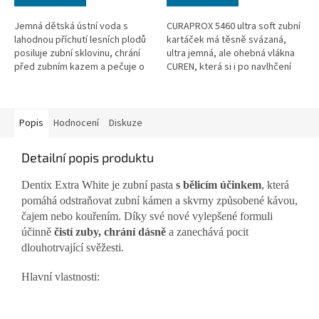
Jemná dětská ústní voda s
CURAPROX 5460 ultra soft zubní
lahodnou příchutí lesních plodů
kartáček má těsně svázaná,
posiluje zubní sklovinu, chrání
ultra jemná, ale ohebná vlákna
před zubním kazem a pečuje o
CUREN, která si i po navlhčení
dásně. Bez alkoholu, ideální i
uchovávají svoje vlastnosti a
pro děti s rovnátky – pro...
díky tomu umožňují ještě...
Popis
Hodnocení
Diskuze
Detailní popis produktu
Dentix Extra White je zubní pasta
s bělicím účinkem
, která
pomáhá odstraňovat zubní kámen a skvrny způsobené kávou,
čajem nebo kouřením. Díky své nové vylepšené formuli
účinně
čistí zuby, chrání dásně
a zanechává pocit
dlouhotrvající svěžesti.
Hlavní vlastnosti: