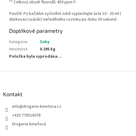
** Celkový obsah fluoridů: 450 ppm F-
Použití: Po každém vyčistění zubů vyplachujte ústa 10 - 20 ml (
dávkovací uzávěr) neředěného roztoku po dobu 30 sekund.
Doplňkové parametry
Kategorie
:
Zuby
Hmotnost
:
0.295 kg
Položka byla vyprodána…
Z
á
p
a
Kontakt
t
info
@
drogerie-kmetova.cz
í
+420 778518078
Drogerie Kmeťová