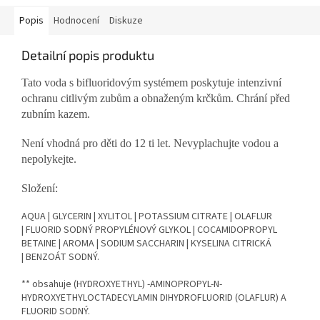
Popis
Hodnocení
Diskuze
Detailní popis produktu
Tato voda s bifluoridovým systémem poskytuje intenzivní
ochranu citlivým zubům a obnaženým krčkům. Chrání před
zubním kazem.
Není vhodná pro děti do 12 ti let. Nevyplachujte vodou a
nepolykejte.
Složení:
AQUA |
GLYCERIN |
XYLITOL |
POTASSIUM CITRATE |
OLAFLUR
|
FLUORID SODNÝ
PROPYLÉNOVÝ GLYKOL |
COCAMIDOPROPYL
BETAINE |
AROMA |
SODIUM SACCHARIN |
KYSELINA CITRICKÁ
|
BENZOÁT SODNÝ.
** obsahuje (HYDROXYETHYL) -AMINOPROPYL-N-
HYDROXYETHYLOCTADECYLAMIN DIHYDROFLUORID (OLAFLUR) A
FLUORID SODNÝ.