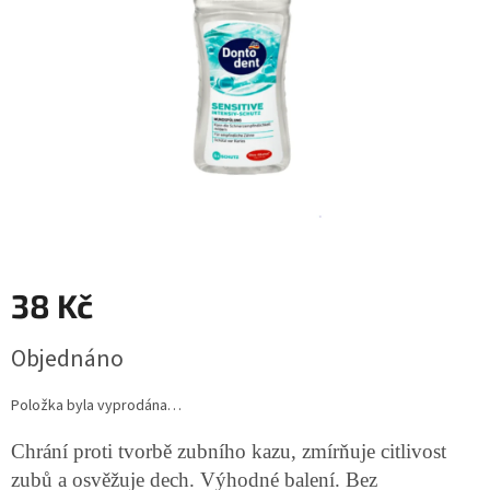
38 Kč
Měrná
Objednáno
cena:
Položka byla vyprodána…
Chrání proti tvorbě zubního kazu, zmírňuje citlivost
zubů a osvěžuje dech. Výhodné balení. Bez