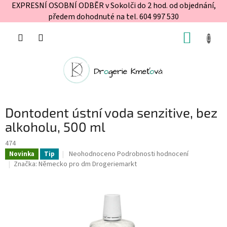
EXPRESNÍ OSOBNÍ ODBĚR v Sokolči do 2 hod. od objednání,
předem dohodnuté na tel. 604 997 530
Přejít
NÁKUP
na
obsah
KOŠÍK
Dontodent ústní voda senzitive, bez
alkoholu, 500 ml
474
Průměrné
Neohodnoceno
Podrobnosti hodnocení
Novinka
Tip
hodnocení
Značka:
Německo pro dm Drogeriemarkt
produktu
je
0,0
z
5
hvězdiček.