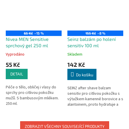
65 Kč
–15 %
155 Kč
–8 %
Nivea MEN Sensitive
Seinz balzám po holení
sprchový gel 250 ml
sensitiv 100 ml
Vyprodáno
Skladem
55 Kč
142 Kč
DETAIL
Do košíku
Péče o tělo, obličej i vlasy do
SEINZ after shave balzam
sprchy pro citlivou pokožku
sensitiv pro citlivou pokožku s
mužů. S bambusovým mlékem.
výtažkem kamenné borovice a s
250 ml.
alantoinem, proto hydratuje a
zklidňuje podrážděnou pokožku
po holení. V praktickém...
ZOBRAZIT VŠECHNY SOUVISEJÍCÍ PRODUKTY