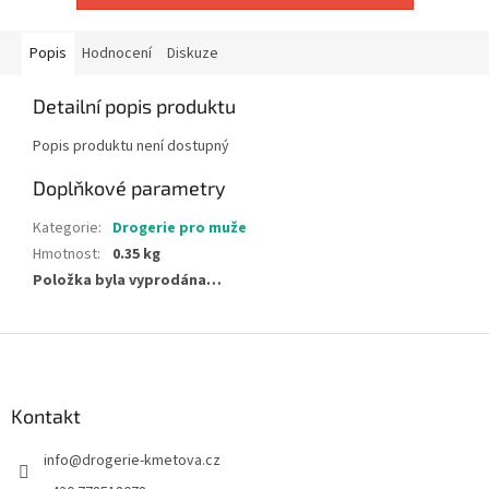
Popis
Hodnocení
Diskuze
Detailní popis produktu
Popis produktu není dostupný
Doplňkové parametry
Kategorie
:
Drogerie pro muže
Hmotnost
:
0.35 kg
Položka byla vyprodána…
Z
á
p
a
Kontakt
t
info
@
drogerie-kmetova.cz
í