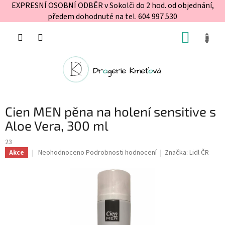
EXPRESNÍ OSOBNÍ ODBĚR v Sokolči do 2 hod. od objednání,
předem dohodnuté na tel. 604 997 530
Přejít
NÁKUP
na
obsah
KOŠÍK
Cien MEN pěna na holení sensitive s
Aloe Vera, 300 ml
23
Průměrné
Neohodnoceno
Podrobnosti hodnocení
Značka:
Lidl ČR
Akce
hodnocení
produktu
je
0,0
z
5
hvězdiček.