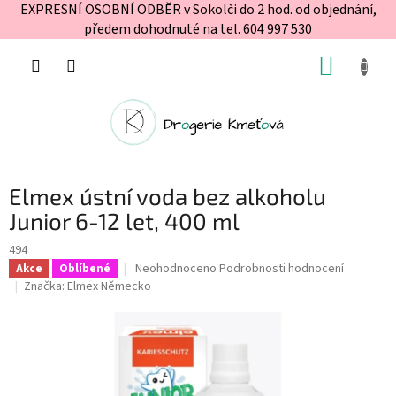
EXPRESNÍ OSOBNÍ ODBĚR v Sokolči do 2 hod. od objednání,
předem dohodnuté na tel. 604 997 530
Přejít
NÁKUP
na
obsah
KOŠÍK
Elmex ústní voda bez alkoholu
Junior 6-12 let, 400 ml
494
Průměrné
Neohodnoceno
Podrobnosti hodnocení
Akce
Oblíbené
hodnocení
Značka:
Elmex Německo
produktu
je
0,0
z
5
hvězdiček.