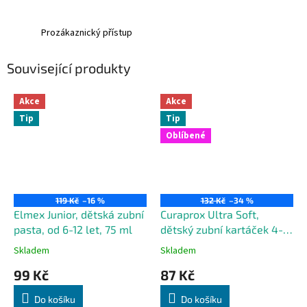
Prozákaznický přístup
Související produkty
Akce
Akce
Tip
Tip
Oblíbené
119 Kč
–16 %
132 Kč
–34 %
Elmex Junior, dětská zubní
Curaprox Ultra Soft,
pasta, od 6-12 let, 75 ml
dětský zubní kartáček 4-12
let, 1 kus
Skladem
Skladem
99 Kč
87 Kč
Do košíku
Do košíku