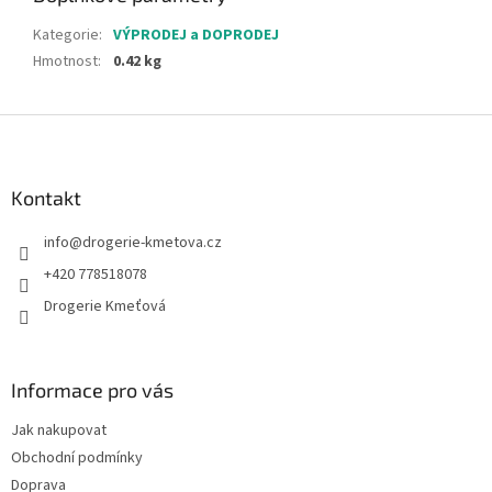
Kategorie
:
VÝPRODEJ a DOPRODEJ
Hmotnost
:
0.42 kg
Z
á
p
a
Kontakt
t
info
@
drogerie-kmetova.cz
í
+420 778518078
Drogerie Kmeťová
Informace pro vás
Jak nakupovat
Obchodní podmínky
Doprava