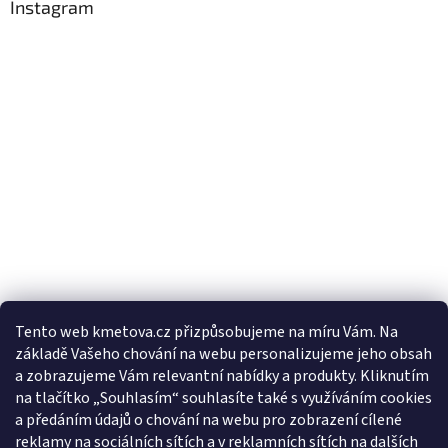
Instagram
Tento web kmetova.cz přizpůsobujeme na míru Vám. Na
základě Vašeho chování na webu personalizujeme jeho obsah
Sledovat na Instagramu
a zobrazujeme Vám relevantní nabídky a produkty. Kliknutím
na tlačítko „Souhlasím“ souhlasíte také s využíváním cookies
a předáním údajů o chování na webu pro zobrazení cílené
Facebooková stránka
reklamy na sociálních sítích a v reklamních sítích na dalších