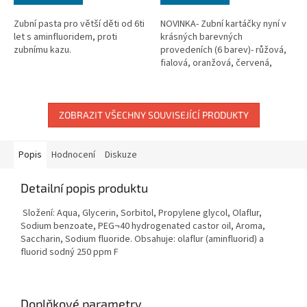
Zubní pasta pro větší děti od 6ti
NOVINKA- Zubní kartáčky nyní v
let s aminfluoridem, proti
krásných barevných
zubnímu kazu.
provedeních (6 barev)- růžová,
fialová, oranžová, červená,
zelená, modrá. 1 ks
ZOBRAZIT VŠECHNY SOUVISEJÍCÍ PRODUKTY
Popis
Hodnocení
Diskuze
Detailní popis produktu
Složení:
Aqua, Glycerin, Sorbitol, Propylene glycol, Olaflur,
Sodium benzoate, PEG¬40 hydrogenated castor oil, Aroma,
Saccharin, Sodium fluoride. Obsahuje: olaflur (aminfluorid) a
fluorid sodný 250 ppm F
Doplňkové parametry