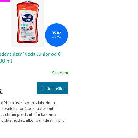
35 Kč
–5 %
dent ústní voda Junior od 6
500 ml
Skladem
Do košíku
č
dětská ústní voda s lahodnou
tí lesních plodů posiluje zubní
nu, chrání před zubním kazem a
 o dásně. Bez alkoholu, ideální i pro
rovnátky – pro...
O