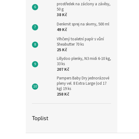
prostředek na záclony a závěsy,
50 g
38 Kč
Denkmit sprej na skvrny, 500 ml
49 Kč
Vlhčený toaletní papír s vůní
Sheabutter 70 ks
25 Kč
Lillydoo plenky, N3 midi 6-10 kg,
33 ks
207 Kč
Pampers Baby Dry jednorázové
pleny vel. 8 Extra Large (od 17
kg) 19 ks
258 Kč
Toplist
Z