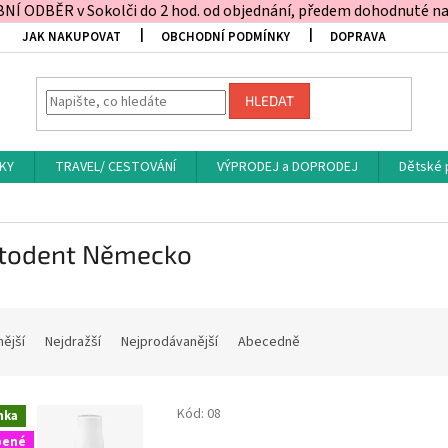
Í ODBĚR v Sokolči do 2 hod. od objednání, předem dohodnuté na t
JAK NAKUPOVAT
OBCHODNÍ PODMÍNKY
DOPRAVA
HLEDAT
KY
TRAVEL/ CESTOVÁNÍ
VÝPRODEJ a DOPRODEJ
Dětské 
todent Německo
nější
Nejdražší
Nejprodávanější
Abecedně
Kód:
08
nka
bené