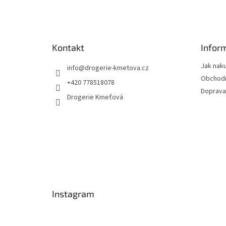
á
p
a
t
Kontakt
Infor
í
Jak nak
info
@
drogerie-kmetova.cz
Obchodn
+420 778518078
Doprava
Drogerie Kmeťová
Instagram