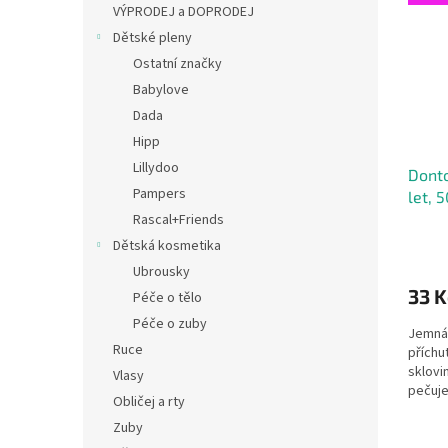
p
p
a
VÝPRODEJ a DOPRODEJ
i
r
n
Dětské pleny
s
o
e
Ostatní značky
p
d
l
r
u
Babylove
o
k
Dada
d
t
Hipp
u
ů
Lillydoo
Donto
k
Pampers
let, 
t
ů
Rascal+Friends
Dětská kosmetika
Ubrousky
33 K
Péče o tělo
Péče o zuby
Jemná 
Ruce
příchu
sklovi
Vlasy
pečuje
Obličej a rty
děti s 
Zuby