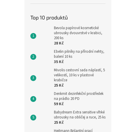
Top 10 produktů
Bevola papírové kosmetické
ubrousky dvouvrstvé v krabici,
200 ks
28 Kč
Ebelin pilníky na přírodní nehty,
balení 10 ks
35 Kč
Mivolis cestovní sada náplastí, 5
velikostí, 10 ks v plastové
krabičce
25 Kč
Denkmit dezinfekční prostředek
na prádlo 20 PD
59 Kč
Babydream Extra sensitive vlhké
ubrousky na obličej a ruce, 25 ks
25 Kč
Heitmann Brilantní prací