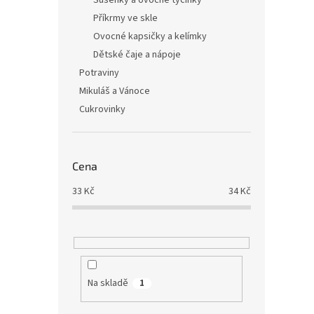
Sušenky a ovocné tyčinky
Příkrmy ve skle
Ovocné kapsičky a kelímky
Dětské čaje a nápoje
Potraviny
Mikuláš a Vánoce
Cukrovinky
Cena
33
Kč
34
Kč
Na skladě
1